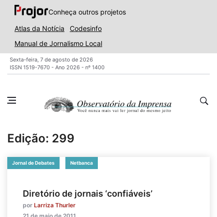
Conheça outros projetos
Atlas da Notícia
Codesinfo
Manual de Jornalismo Local
Sexta-feira, 7 de agosto de 2026
ISSN 1519-7670 - Ano 2026 - nº 1400
Edição: 299
Jornal de Debates
Netbanca
Diretório de jornais ‘confiáveis’
por
Larriza Thurler
21 de maio de 2011