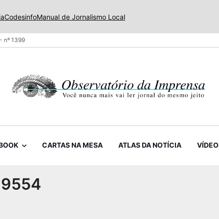
ia
Codesinfo
Manual de Jornalismo Local
- nº 1399
BOOK
CARTAS NA MESA
ATLAS DA NOTÍCIA
VÍDEO
19554