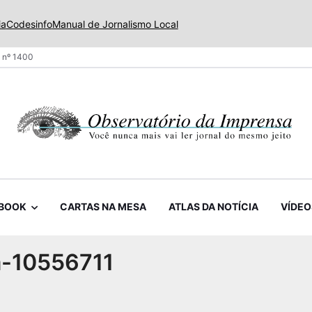
ia
Codesinfo
Manual de Jornalismo Local
 nº 1400
BOOK
CARTAS NA MESA
ATLAS DA NOTÍCIA
VÍDEO
a-10556711