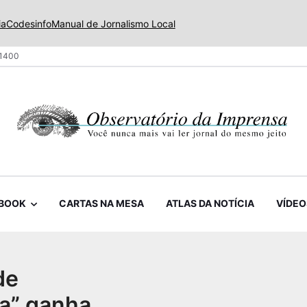
ia
Codesinfo
Manual de Jornalismo Local
 1400
BOOK
CARTAS NA MESA
ATLAS DA NOTÍCIA
VÍDEO
de
a” ganha