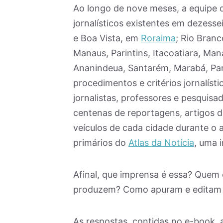
Ao longo de nove meses, a equipe d
jornalísticos existentes em dezesse
e Boa Vista, em
Roraima
; Rio Branc
Manaus, Parintins, Itacoatiara, Ma
Ananindeua, Santarém, Marabá, Pa
procedimentos e critérios jornalíst
jornalistas, professores e pesquis
centenas de reportagens, artigos de
veículos de cada cidade durante o
primários do
Atlas da Notícia
, uma 
Afinal, que imprensa é essa? Quem
produzem? Como apuram e editam s
As respostas, contidas no e-book,