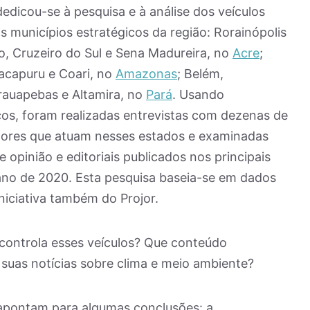
edicou-se à pesquisa e à análise dos veículos
is municípios estratégicos da região: Rorainópolis
o, Cruzeiro do Sul e Sena Madureira, no
Acre
;
nacapuru e Coari, no
Amazonas
; Belém,
rauapebas e Altamira, no
Pará
. Usando
icos, foram realizadas entrevistas com dezenas de
adores que atuam nesses estados e examinadas
 opinião e editoriais publicados nos principais
 ano de 2020. Esta pesquisa baseia-se em dados
iniciativa também do Projor.
 controla esses veículos? Que conteúdo
uas notícias sobre clima e meio ambiente?
 apontam para algumas conclusões: a