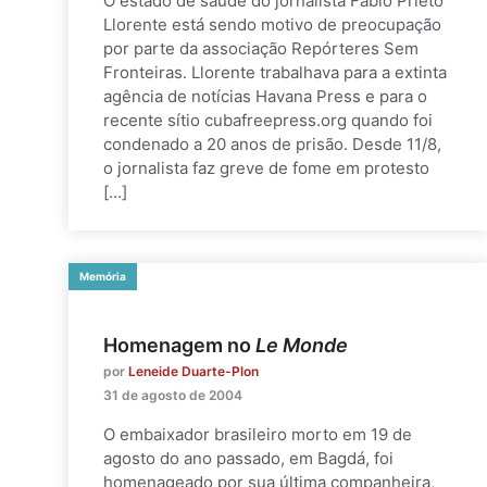
O estado de saúde do jornalista Fabio Prieto
Llorente está sendo motivo de preocupação
por parte da associação Repórteres Sem
Fronteiras. Llorente trabalhava para a extinta
agência de notícias Havana Press e para o
recente sítio cubafreepress.org quando foi
condenado a 20 anos de prisão. Desde 11/8,
o jornalista faz greve de fome em protesto
[…]
Memória
Homenagem no
Le Monde
por
Leneide Duarte-Plon
31 de agosto de 2004
O embaixador brasileiro morto em 19 de
agosto do ano passado, em Bagdá, foi
homenageado por sua última companheira,