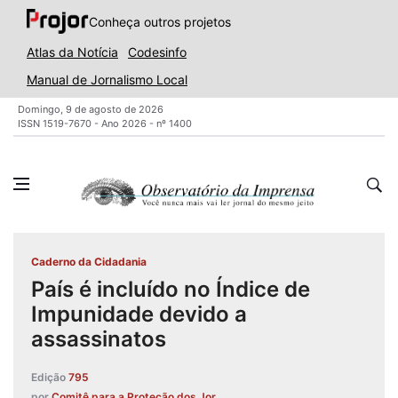
Conheça outros projetos
Atlas da Notícia
Codesinfo
Manual de Jornalismo Local
Domingo, 9 de agosto de 2026
ISSN 1519-7670 - Ano 2026 - nº 1400
Caderno da Cidadania
País é incluído no Índice de
Impunidade devido a
assassinatos
Edição
795
por
Comitê para a Proteção dos Jor