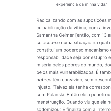
experiência da minha vida.’
Radicalizando com as suposições ma
culpabilização da vítima, com a inv
Samantha Geimer [então, com 13 a
colocou-se numa situação na qual o 
constitui um poderoso mecanismo d
responsabilidade seja por estupro e 
miséria pelos pobres do mundo, doe
pelos mais vulnerabilizados. É ta
nobres
têm convivido, sem desconf
injusto. ‘Talvez ela tenha correspo
com Polanski. Então ele a penetrou
menstruação. Quando viu que ela nã
sodomizou.’ E finaliza com a interro