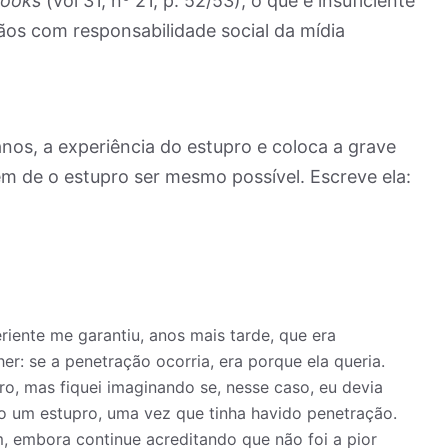
Books
(vol 31, nº 21, p. 52/53), o que é insuficiente
os com responsabilidade social da mídia
 anos, a experiência do estupro e coloca a grave
 de o estupro ser mesmo possível. Escreve ela:
iente me garantiu, anos mais tarde, que era
er: se a penetração ocorria, era porque ela queria.
ro, mas fiquei imaginando se, nesse caso, eu devia
o um estupro, uma vez que tinha havido penetração.
, embora continue acreditando que não foi a pior