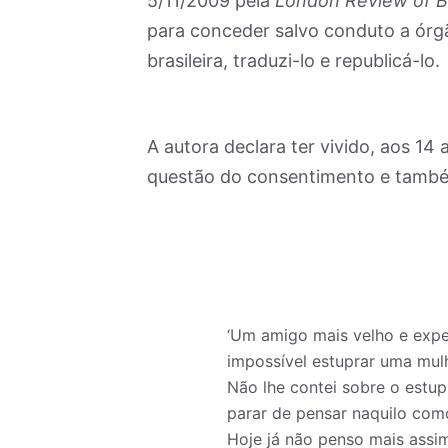
5/11/2009 pela
London Review of 
para conceder salvo conduto a órgã
brasileira, traduzi-lo e republicá-lo.
A autora declara ter vivido, aos 14
questão do consentimento e também
‘Um amigo mais velho e exper
impossível estuprar uma mulh
Não lhe contei sobre o estup
parar de pensar naquilo com
Hoje já não penso mais assim