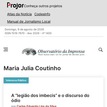
Conheça outros projetos
Atlas da Notícia
Codesinfo
Manual de Jornalismo Local
Domingo, 9 de agosto de 2026
ISSN 1519-7670 - Ano 2026 - nº 1400
Maria Julia Coutinho
Interesse Público
A “legião dos imbecis” e o discurso do
ódio
por
Carlos Eduardo Lins da Silva