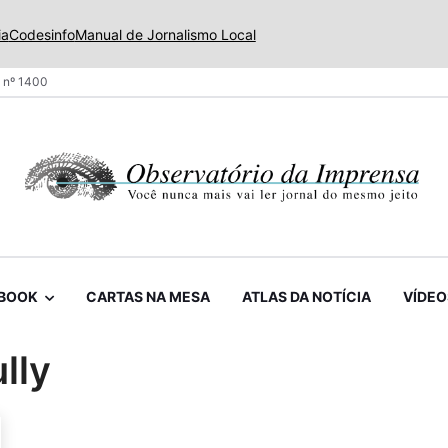
ia
Codesinfo
Manual de Jornalismo Local
 nº 1400
BOOK
CARTAS NA MESA
ATLAS DA NOTÍCIA
VÍDEO
lly