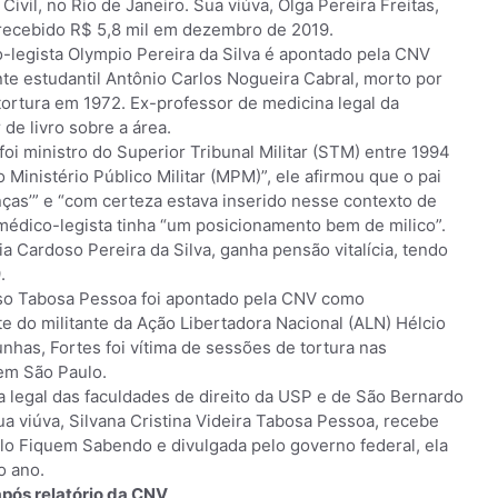
Civil, no Rio de Janeiro. Sua viúva, Olga Pereira Freitas,
 recebido R$ 5,8 mil em dezembro de 2019.
o-legista Olympio Pereira da Silva é apontado pela CNV
nte estudantil Antônio Carlos Nogueira Cabral, morto por
 tortura em 1972. Ex-professor de medicina legal da
de livro sobre a área.
 foi ministro do Superior Tribunal Militar (STM) entre 1994
Ministério Público Militar (MPM)”, ele afirmou que o pai
ças’” e “com certeza estava inserido nesse contexto de
médico-legista tinha “um posicionamento bem de milico”.
ia Cardoso Pereira da Silva, ganha pensão vitalícia, tendo
.
lso Tabosa Pessoa foi apontado pela CNV como
e do militante da Ação Libertadora Nacional (ALN) Hélcio
has, Fortes foi vítima de sessões de tortura nas
 em São Paulo.
a legal das faculdades de direito da USP e de São Bernardo
 viúva, Silvana Cristina Videira Tabosa Pessoa, recebe
elo Fiquem Sabendo e divulgada pelo governo federal, ela
o ano.
após relatório da CNV