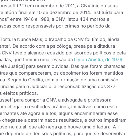
ousseff (PT) em novembro de 2011, a CNV iniciou seus
elatório final em 10 de dezembro de 2014. Instituída para
nos” entre 1946 e 1988, a CNV listou 434 mortos e
ssoas como responsáveis por crimes no período da
Tortura Nunca Mais, o trabalho da CNV foi tímido, ainda
nte”. De acordo com a psicóloga, presa pela ditadura
a CNV teve o alcance reduzido por acordos políticos e pela
rmadas, que temiam uma revisão da
Lei da Anistia, de 1979
.
ela Justiça] para serem ouvidas. Das que foram chamadas
tras que compareceram, os depoimentos foram mantidos
ítica. Segundo Cecília, com a formação de uma comissão
ncias para o Judiciário, a responsabilização dos 377
efeitos práticos.
usseff para compor a CNV, a advogada e professora
ara chegar a resultados práticos, iniciativas como essa
ernantes até agora eleitos, alguns encaminharam esse
e chegasse a determinados resultados, e outros impediram
overno atual, que até nega que houve uma ditadura. A
ue depende de decisões políticas, para que se desenvolva