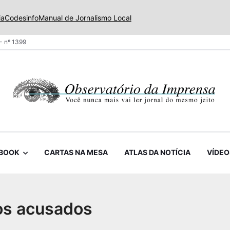
ia
Codesinfo
Manual de Jornalismo Local
- nº 1399
BOOK
CARTAS NA MESA
ATLAS DA NOTÍCIA
VÍDEO
dos acusados