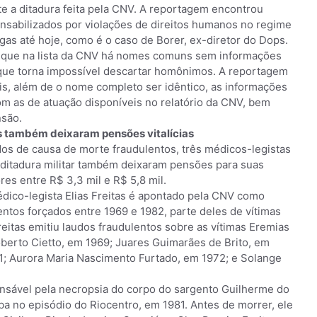
e a ditadura feita pela CNV. A reportagem encontrou
sabilizados por violações de direitos humanos no regime
gas até hoje, como é o caso de Borer, ex-diretor do Dops.
to que na lista da CNV há nomes comuns sem informações
o que torna impossível descartar homônimos. A reportagem
s, além de o nome completo ser idêntico, as informações
m as de atuação disponíveis no relatório da CNV, bem
nsão.
os também deixaram pensões vitalícias
s de causa de morte fraudulentos, três médicos-legistas
a ditadura militar também deixaram pensões para suas
es entre R$ 3,3 mil e R$ 5,8 mil.
édico-legista Elias Freitas é apontado pela CNV como
ntos forçados entre 1969 e 1982, parte deles de vítimas
eitas emitiu laudos fraudulentos sobre as vítimas Eremias
oberto Cietto, em 1969; Juares Guimarães de Brito, em
71; Aurora Maria Nascimento Furtado, em 1972; e Solange
onsável pela necropsia do corpo do sargento Guilherme do
a no episódio do Riocentro, em 1981. Antes de morrer, ele