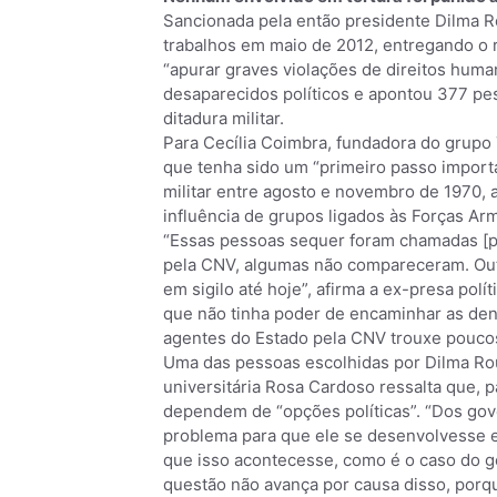
Sancionada pela então presidente Dilma R
trabalhos em maio de 2012, entregando o r
“apurar graves violações de direitos huma
desaparecidos políticos e apontou 377 pe
ditadura militar.
Para Cecília Coimbra, fundadora do grupo 
que tenha sido um “primeiro passo importa
militar entre agosto e novembro de 1970, 
influência de grupos ligados às Forças A
“Essas pessoas sequer foram chamadas [p
pela CNV, algumas não compareceram. Ou
em sigilo até hoje”, afirma a ex-presa pol
que não tinha poder de encaminhar as denú
agentes do Estado pela CNV trouxe poucos 
Uma das pessoas escolhidas por Dilma Ro
universitária Rosa Cardoso ressalta que, p
dependem de “opções políticas”. “Dos gov
problema para que ele se desenvolvesse 
que isso acontecesse, como é o caso do g
questão não avança por causa disso, porq