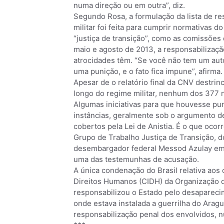
numa direção ou em outra”, diz.
Segundo Rosa, a formulação da lista de r
militar foi feita para cumprir normativas d
“justiça de transição”, como as comissõe
maio e agosto de 2013, a responsabilizaçã
atrocidades têm. “Se você não tem um aut
uma punição, e o fato fica impune”, afirma.
Apesar de o relatório final da CNV destri
longo do regime militar, nenhum dos 377 
Algumas iniciativas para que houvesse pu
instâncias, geralmente sob o argumento d
cobertos pela Lei de Anistia. É o que oco
Grupo de Trabalho Justiça de Transição, do
desembargador federal Messod Azulay em 
uma das testemunhas de acusação.
A única condenação do Brasil relativa aos 
Direitos Humanos (CIDH) da Organização d
responsabilizou o Estado pelo desapareci
onde estava instalada a guerrilha do Aragu
responsabilização penal dos envolvidos, n