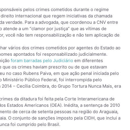
esponsáveis pelos crimes cometidos durante o regime
o direito internacional que regem iniciativas da chamada
s da verdade. Para a advogada, que coordenou a CNV entre
o atende a um “clamor por justiça” que as vítimas de
or, você não tem responsabilização e não tem aplicação de
nchar vários dos crimes cometidos por agentes do Estado ao
nomes apontados foi responsabilizado judicialmente.
nição
foram barradas pelo Judiciário
em diferentes
e que os crimes haviam prescrito ou de que estavam
rreu no caso Rubens Paiva, em que ação penal iniciada pelo
 Ministério Público Federal, foi interrompida pelo
2014 – Cecília Coimbra, do Grupo Tortura Nunca Mais, era
crimes da ditadura foi feita pela Corte Interamericana de
os Estados Americanos (OEA). Inédita, a sentença de 2010
mento de cerca de setenta pessoas na região do Araguaia,
aia. O conjunto de sanções imposto pela CIDH, que inclui a
unca foi cumprido pelo Brasil.