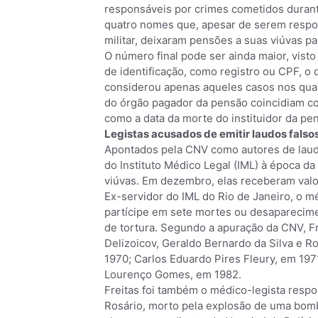
responsáveis por crimes cometidos durant
quatro nomes que, apesar de serem respon
militar, deixaram pensões a suas viúvas pa
O número final pode ser ainda maior, vis
de identificação, como registro ou CPF, 
considerou apenas aqueles casos nos quai
do órgão pagador da pensão coincidiam co
como a data da morte do instituidor da pe
Legistas acusados de emitir laudos fals
Apontados pela CNV como autores de laudo
do Instituto Médico Legal (IML) à época d
viúvas. Em dezembro, elas receberam valor
Ex-servidor do IML do Rio de Janeiro, o m
partícipe em sete mortes ou desaparecime
de tortura. Segundo a apuração da CNV, Fr
Delizoicov, Geraldo Bernardo da Silva e R
1970; Carlos Eduardo Pires Fleury, em 19
Lourenço Gomes, em 1982.
Freitas foi também o médico-legista resp
Rosário, morto pela explosão de uma bomb