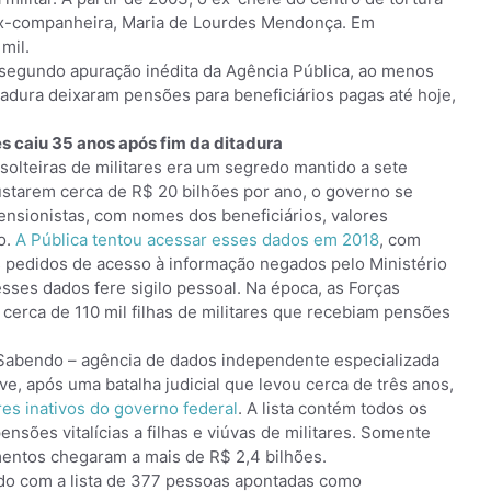
 ex-companheira, Maria de Lourdes Mendonça. Em
mil.
 segundo apuração inédita da Agência Pública, ao menos
itadura deixaram pensões para beneficiários pagas até hoje,
es caiu 35 anos após fim da ditadura
solteiras de militares era um segredo mantido a sete
ustarem cerca de R$ 20 bilhões por ano, o governo se
pensionistas, com nomes dos beneficiários, valores
o.
A Pública tentou acessar esses dados em 2018
, com
s pedidos de acesso à informação negados pelo Ministério
sses dados fere sigilo pessoal. Na época, as Forças
 cerca de 110 mil filhas de militares que recebiam pensões
 Sabendo – agência de dados independente especializada
ve, após uma batalha judicial que levou cerca de três anos,
es inativos do governo federal
. A lista contém todos os
ensões vitalícias a filhas e viúvas de militares. Somente
ntos chegaram a mais de R$ 2,4 bilhões.
do com a lista de 377 pessoas apontadas como