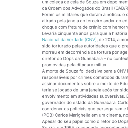
um colega de cela de Souza em depoiment
da Ordem dos Advogados do Brasil (OAB/R
Foram os militares que deram a notícia: o 
atirado pela janela do terceiro andar do e
choque com fratura de crânio com hemorra
Levaria cinquenta anos para que a história
Nacional da Verdade (CNV)
, de 2014, a m
sido torturado pelas autoridades que o p
morreu em decorrência da tortura por agen
diretor do Dops da Guanabara – no context
promovidas pela ditadura militar.
A morte de Souza foi decisiva para a CNV
responsáveis por crimes cometidos durante
assinar documentos sobre a morte de Edu B
teria se jogado de uma janela após ter si
envolvimento em atividades subversivas.
governador do estado da Guanabara, Carlo
coordenar os policiais que perseguiram e
(PCB) Carlos Marighella em um cinema, no
Apesar do seu papel como diretor do Dops
Souza, em 1965, recebendo aposentadoria m