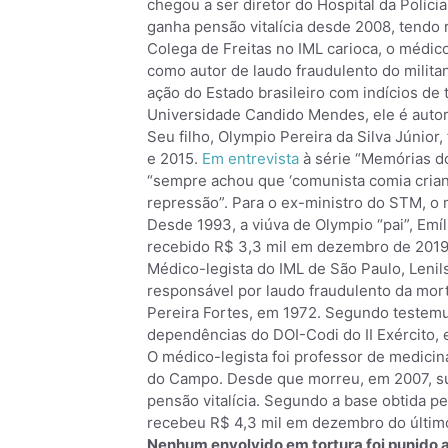
chegou a ser diretor do Hospital da Polícia 
ganha pensão vitalícia desde 2008, tendo
Colega de Freitas no IML carioca, o médic
como autor de laudo fraudulento do milita
ação do Estado brasileiro com indícios de
Universidade Candido Mendes, ele é autor 
Seu filho, Olympio Pereira da Silva Júnior,
e 2015.
Em entrevista
à série “Memórias do 
“sempre achou que ‘comunista comia crian
repressão”. Para o ex-ministro do STM, o 
Desde 1993, a viúva de Olympio “pai”, Emíl
recebido R$ 3,3 mil em dezembro de 2019
Médico-legista do IML de São Paulo, Leni
responsável por laudo fraudulento da mort
Pereira Fortes, em 1972. Segundo testemun
dependências do DOI-Codi do II Exército,
O médico-legista foi professor de medicin
do Campo. Desde que morreu, em 2007, sua
pensão vitalícia. Segundo a base obtida p
recebeu R$ 4,3 mil em dezembro do últim
Nenhum envolvido em tortura foi punido 