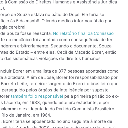
o à Comissão de Direitos Humanos e Assistência Jurídica
J).
corpo de Souza estava no pátio do Dops. Ele teria se
difício às 5 da manhã. O laudo médico informou óbito por
gia cerebral.
 de Souza fosse reescrita.
No relatório final da Comissão
orte do mecânico foi apontada como consequência de ter
renderam arbitrariamente. Segundo o documento, Souza
tes do Estado – entre eles, Cecil de Macedo Borer, então
o das sistemáticas violações de direitos humanos
 incluir Borer em uma lista de 377 pessoas apontadas como
 a ditadura. Além de José, Borer foi responsabilizado por
arreto Leite, terceiro-sargento do Exército brasileiro que
do perseguido pelos órgãos de inteligência por suposto
 Borer
também foi o responsável
pela primeira prisão do ex-
s Lacerda, em 1933, quando este era estudante, e por
 balearam o ex-deputado do Partido Comunista Brasileiro
 Rio de Janeiro, em 1964.
, Borer teria se aposentado no ano seguinte à morte de
ilitar. A partir de 2003, o ex-chefe do centro de tortura