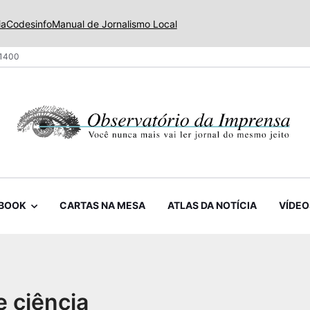
ia
Codesinfo
Manual de Jornalismo Local
 1400
BOOK
CARTAS NA MESA
ATLAS DA NOTÍCIA
VÍDEO
e ciência