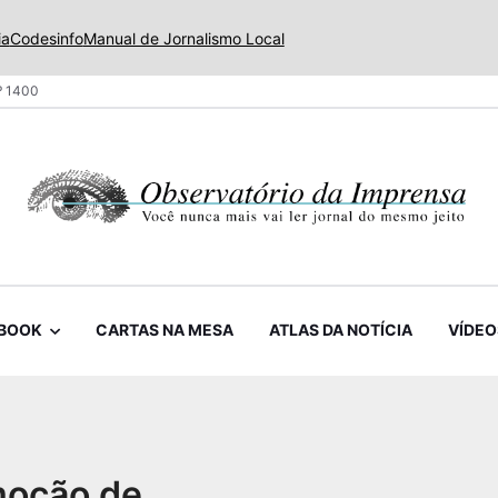
ia
Codesinfo
Manual de Jornalismo Local
º 1400
BOOK
CARTAS NA MESA
ATLAS DA NOTÍCIA
VÍDEO
moção de