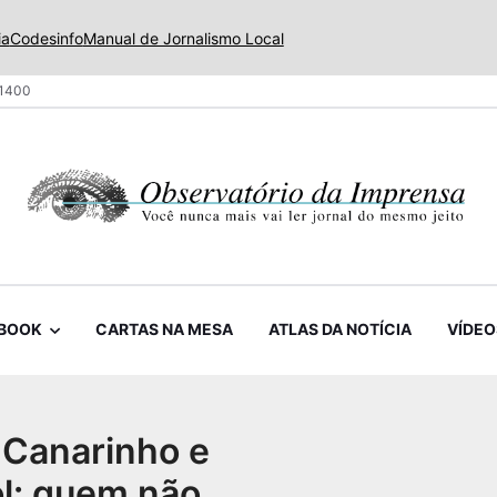
ia
Codesinfo
Manual de Jornalismo Local
 1400
BOOK
CARTAS NA MESA
ATLAS DA NOTÍCIA
VÍDEO
 Canarinho e
ol: quem não