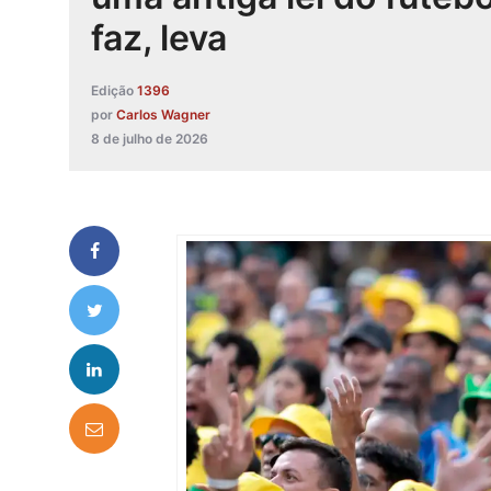
faz, leva
Edição
1396
por
Carlos Wagner
8 de julho de 2026