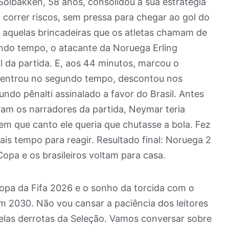
 Solbakken, 58 anos, consolidou a sua estratégia
 correr riscos, sem pressa para chegar ao gol do
ia aquelas brincadeiras que os atletas chamam de
ndo tempo, o atacante da Noruega Erling
l da partida. E, aos 44 minutos, marcou o
e entrou no segundo tempo, descontou nos
do pênalti assinalado a favor do Brasil. Antes
aram os narradores da partida, Neymar teria
m que canto ele queria que chutasse a bola. Fez
ais tempo para reagir. Resultado final: Noruega 2
opa e os brasileiros voltam para casa.
opa da Fifa 2026 e o sonho da torcida com o
2030. Não vou cansar a paciência dos leitores
las derrotas da Seleção. Vamos conversar sobre