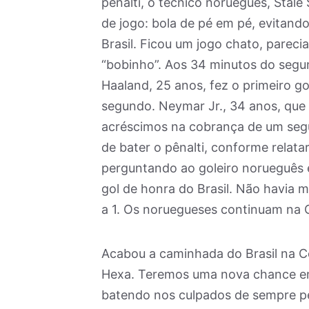
pênalti, o técnico norueguês, Stale
de jogo: bola de pé em pé, evitando
Brasil. Ficou um jogo chato, parec
“bobinho”. Aos 34 minutos do segu
Haaland, 25 anos, fez o primeiro go
segundo. Neymar Jr., 34 anos, qu
acréscimos na cobrança de um segun
de bater o pênalti, conforme relat
perguntando ao goleiro norueguês e
gol de honra do Brasil. Não havia m
a 1. Os noruegueses continuam na C
Acabou a caminhada do Brasil na C
Hexa. Teremos uma nova chance em 
batendo nos culpados de sempre pe