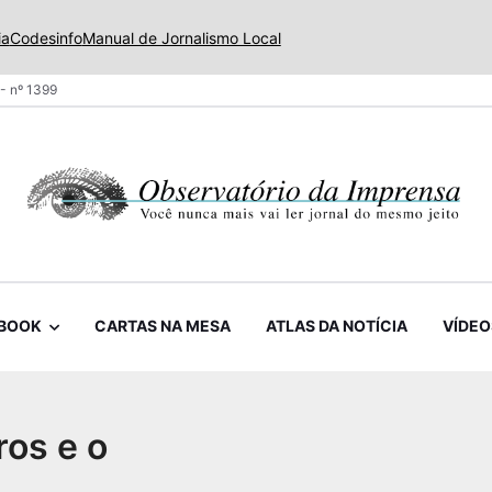
ia
Codesinfo
Manual de Jornalismo Local
- nº 1399
BOOK
CARTAS NA MESA
ATLAS DA NOTÍCIA
VÍDEO
ros e o
1