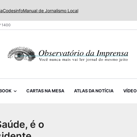
ia
Codesinfo
Manual de Jornalismo Local
º 1400
BOOK
CARTAS NA MESA
ATLAS DA NOTÍCIA
VÍDEO
Saúde, é o
sidente