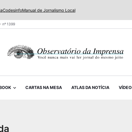
ia
Codesinfo
Manual de Jornalismo Local
- nº 1399
BOOK
CARTAS NA MESA
ATLAS DA NOTÍCIA
VÍDEO
 da