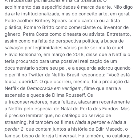
A recusa das pluralidades é marca totalitária. O
acolhimento das especificidades é marca da arte. Não digo
da arte institucionalizada, mas do conceito arte, em geral.
Pode acolher Britney Spears como cantora ou artista
plástica, Romero Britto como comerciante ou inventor de
gênero, Petra Costa como cineasta ou ativista. Entretanto,
assim como na falta de perspectiva política, a busca de
salvação por legitimidades várias pode ser muito cruel.
Flavio Bolsonaro, em março de 2018, disse que a Netflix o
teria procurado para uma possível realização de um
documentário sobre seu pai, e a esquerda adorou quando
o perfil no Twitter da Netflix Brasil respondeu: “Você está
louca, querida”. O que ocorreu, mesmo, foi a produção da
Netflix de
Democracia em vertigem
, filme que narra a
ascensão e queda de Dilma Rousseff. Os
ultraconservadores, nada felizes, atacaram recentemente
a Netflix pelo especial de Natal do Porta dos Fundos. Mas
é preciso lembrar que, no catálogo do serviço de
streaming, há também os filmes
Nada a perder
e
Nada a
perder 2
, que contam juntos a história de Edir Macedo, o
famoso bispo da Igreja Universal. Há também, no catálogo,