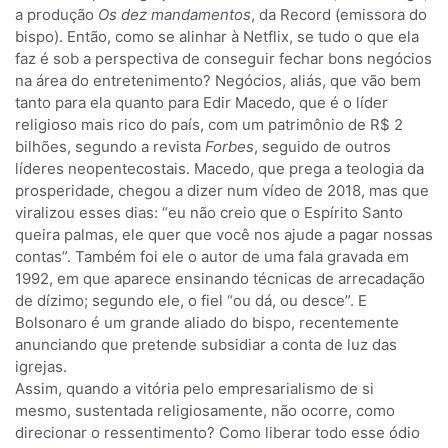
a produção
Os dez mandamentos
, da Record (emissora do
bispo). Então, como se alinhar à Netflix, se tudo o que ela
faz é sob a perspectiva de conseguir fechar bons negócios
na área do entretenimento? Negócios, aliás, que vão bem
tanto para ela quanto para Edir Macedo, que é o líder
religioso mais rico do país, com um patrimônio de R$ 2
bilhões, segundo a revista
Forbes
, seguido de outros
líderes neopentecostais. Macedo, que prega a teologia da
prosperidade, chegou a dizer num vídeo de 2018, mas que
viralizou esses dias: “eu não creio que o Espírito Santo
queira palmas, ele quer que você nos ajude a pagar nossas
contas”. Também foi ele o autor de uma fala gravada em
1992, em que aparece ensinando técnicas de arrecadação
de dízimo; segundo ele, o fiel “ou dá, ou desce”. E
Bolsonaro é um grande aliado do bispo, recentemente
anunciando que pretende subsidiar a conta de luz das
igrejas.
Assim, quando a vitória pelo empresarialismo de si
mesmo, sustentada religiosamente, não ocorre, como
direcionar o ressentimento? Como liberar todo esse ódio