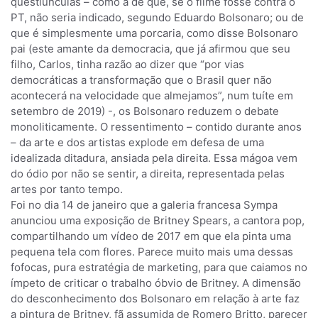
questiúnculas – como a de que, se o filme fosse contra o
PT, não seria indicado, segundo Eduardo Bolsonaro; ou de
que é simplesmente uma porcaria, como disse Bolsonaro
pai (este amante da democracia, que já afirmou que seu
filho, Carlos, tinha razão ao dizer que “por vias
democráticas a transformação que o Brasil quer não
acontecerá na velocidade que almejamos”, num tuíte em
setembro de 2019) -, os Bolsonaro reduzem o debate
monoliticamente. O ressentimento – contido durante anos
– da arte e dos artistas explode em defesa de uma
idealizada ditadura, ansiada pela direita. Essa mágoa vem
do ódio por não se sentir, a direita, representada pelas
artes por tanto tempo.
Foi no dia 14 de janeiro que a galeria francesa Sympa
anunciou uma exposição de Britney Spears, a cantora pop,
compartilhando um vídeo de 2017 em que ela pinta uma
pequena tela com flores. Parece muito mais uma dessas
fofocas, pura estratégia de marketing, para que caiamos no
ímpeto de criticar o trabalho óbvio de Britney. A dimensão
do desconhecimento dos Bolsonaro em relação à arte faz
a pintura de Britney, fã assumida de Romero Britto, parecer