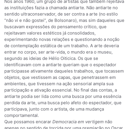
Nos anos 1960, um grupo de artistas que também rejeitava
as instituições fazia a chamada antiarte. Não antiarte no
sentido ultraconservador, de ser contra a arte (no estilo
“não vi e não gostei”, de Bolsonaro), mas sim daqueles que
buscavam expressões do pensamento crítico, que
rejeitavam valores estéticos já consolidados,
experimentando novas relações e questionando a noção
de contemplação estática de um trabalho. A arte deveria
entrar no corpo, ser arte-vida, o mundo era o museu,
segundo as ideias de Hélio Oiticica. Os que se
identificavam com a antiarte queriam que o espectador
participasse ativamente daqueles trabalhos, que tocassem
objetos, que vestissem as capas, que penetrassem em
ambientes, que tivessem na ação sensorial ampla sua
participação e ativação essencial. No final das contas, a
antiarte podia ser lida como uma busca por uma essência
perdida da arte, uma busca pelo afeto do espectador, que
participava, junto com o artista, de uma mudança
comportamental.
Que possamos encarar
Democracia em vertigem
não
apenas no sentido de torcida por uma premiação no Oscar,