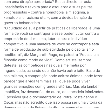
sem uma direção apropriada? Resta direcionar esta
insatisfação e revolta para a esquerda e suas pautas
progressistas – contra a homofobia, a misoginia, a
xenofobia, o racismo etc. -, com a devida benção do
governo bolsonarista.
“O cuidado de si, a partir de práticas da liberdade, é uma
forma de você se contrapor a esse poder. Lutar contra o
empresário de si mesmo, lutar contra o indivíduo
competitivo, é uma maneira de você se contrapor a esta
forma de produção de subjetividade pelo capitalismo
neoliberal”, diz Margareth Rago, na palestra “Foucault: a
filosofia como modo de vida”. Como artista, sempre
detestei as competições nas quais me metia por
ingenuidade, achando que não havia outro jeito. Base do
capitalismo, a competição pode acirrar ânimos, pode fazer
parecer que a vida tem mais sal, que se pode viver
grandes emoções com grandes vitórias. Mas ela também
imobiliza, faz desconfiar do outro, desencadeia inimizades.
É possível que o documentário de Petra Costa ganhe o
Oscar, mas não acredito que isso possa ser uma vitória da
democracia ou do Estado de direito, como dizem alguns