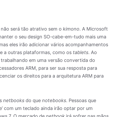
não será tão atrativo sem o
kimono
. A Microsoft
 manter o seu design SO-cabe-em-tudo mais uma
mas eles irão adicionar vários acompanhamentos
te a outras plataformas, como os
tablets
. Ao
trabalhando em uma versão convertida do
essadores ARM, para ser sua resposta para
cenciar os direitos para a arquitetura ARM para
is
netbooks
do que
notebooks
. Pessoas que
 com um teclado ainda irão optar por um
ows 7. O mercado de
netbook
irá sofrer nas mãos