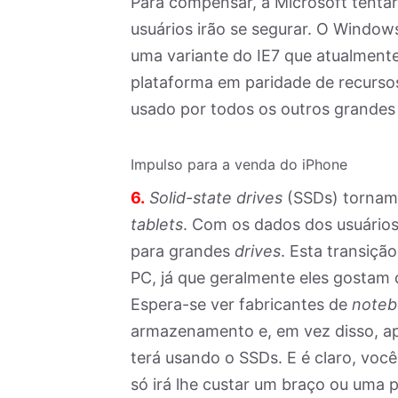
Para compensar, a Microsoft tenta
usuários irão se segurar. O Windows
uma variante do IE7 que atualmente
plataforma em paridade de recurs
usado por todos os outros grandes
Impulso para a venda do iPhone
6.
Solid-state drives
(SSDs) tornam
tablets
. Com os dados dos usuário
para grandes
drives
. Esta transiçã
PC, já que geralmente eles gostam
Espera-se ver fabricantes de
noteb
armazenamento e, em vez disso, apr
terá usando o SSDs. E é claro, vo
só irá lhe custar um braço ou uma 