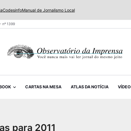
ia
Codesinfo
Manual de Jornalismo Local
- nº 1399
BOOK
CARTAS NA MESA
ATLAS DA NOTÍCIA
VÍDEO
as para 2011