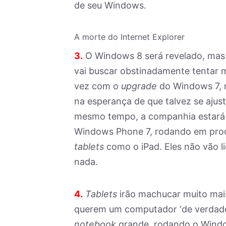
de seu Windows.
A morte do Internet Explorer
3.
O Windows 8 será revelado, mas 
vai buscar obstinadamente tentar
vez com o
upgrade
do Windows 7, 
na esperança de que talvez se ajus
mesmo tempo, a companhia estará 
Windows Phone 7, rodando em proc
tablets
como o iPad. Eles não vão li
nada.
4.
Tablets
irão machucar muito ma
querem um computador ‘de verdade’
notebook
grande, rodando o Wind