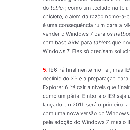
do
tablet
; como um teclado na tel
chiclete, e além da razão nome-a-es
é uma consequência ruim para a Mic
vender o Windows 7 para os
netbo
com base ARM para
tablets
que pod
Windows 7. Eles só precisam solucio
5.
IE6 irá finalmente morrer, mas I
declínio do XP e a preparação para 
Explorer 6 irá cair a níveis que fina
como um pária. Embora o IE9 seja 
lançado em 2011, será o primeiro l
com uma nova versão do Windows. 
pela adoção do Windows 7, mas o 