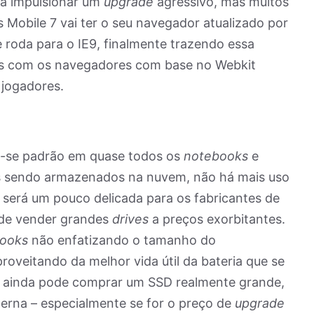
rá impulsionar um
upgrade
agressivo, mas muitos
 Mobile 7 vai ter o seu navegador atualizado por
 roda para o IE9, finalmente trazendo essa
os com os navegadores com base no Webkit
 jogadores.
-se padrão em quase todos os
notebooks
e
s sendo armazenados na nuvem, não há mais uso
o será um pouco delicada para os fabricantes de
 de vender grandes
drives
a preços exorbitantes.
ooks
não enfatizando o tamanho do
oveitando da melhor vida útil da bateria que se
cê ainda pode comprar um SSD realmente grande,
perna – especialmente se for o preço de
upgrade