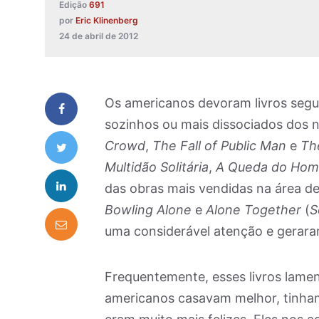
Edição
691
por
Eric Klinenberg
24 de abril de 2012
Os americanos devoram livros segu
sozinhos ou mais dissociados dos 
Crowd
,
The Fall of Public Man
e
The
Multidão Solitária
,
A Queda do Hom
das obras mais vendidas na área de 
Bowling Alone
e
Alone Together
(
S
uma considerável atenção e gerar
Frequentemente, esses livros lame
americanos casavam melhor, tinha