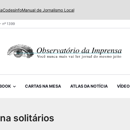
ia
Codesinfo
Manual de Jornalismo Local
- nº 1399
BOOK
CARTAS NA MESA
ATLAS DA NOTÍCIA
VÍDEO
a solitários