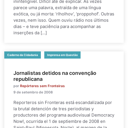
ininteligível. Difícil até de explicar. Às vezes
parece uma palavra, extraída de uma língua
exótica, ou já morta: ‘rlholhov’, ‘proppohof’. Outras
vezes, nem isso. Quem ouviu rádio nos últimos
dias – e teve paciência para acompanhar as
inserções da […]
Caderno da Cidadania
Imprensa em Questão
Jornalistas detidos na convenção
republicana
por
Repórteres sem Fronteiras
9 de setembro de 2008
Reporteros sin Fronteras está escandalizada por
la brutal detención de tres periodistas y
productores del programa audiovisual Democracy
Now!, ocurrida el 1 de septiembre de 2008 en
Saint-Paul (Minnesota, Norte), al margen de la