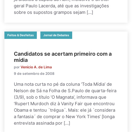
geral Paulo Lacerda, até que as investigações
sobre os supostos grampos sejam […]
Feitos & Desfeitas
Jornal de Debates
Candidatos se acertam primeiro com a
mídia
por
Venício A. de Lima
9 de setembro de 2008
Uma nota curta no pé da coluna ‘Toda Mídia’ de
Nelson de Sá na Folha de S.Paulo de quarta-feira
(3/9), sob o título ‘O Magnata’, informava que
‘Rupert Murdoch diz à Vanity Fair que encontrou
Obama e tentou `trégua´. Mais: ele já `considera
a fantasia´ de comprar o New York Times‘ [longa
entrevista assinada por […]