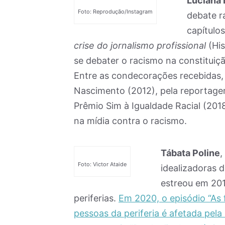
Luciana 
Foto: Reprodução/Instagram
debate r
capítulos
crise do jornalismo profissional
(His
se debater o racismo na constituiç
Entre as condecorações recebidas,
Nascimento (2012), pela reportagem “
Prêmio Sim à Igualdade Racial (201
na mídia contra o racismo.
Tábata Poline
,
Foto: Victor Ataide
idealizadoras 
estreou em 201
periferias.
Em 2020, o episódio “As
pessoas da periferia é afetada pel