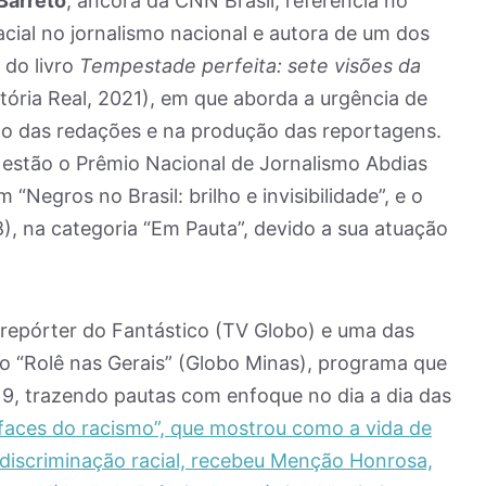
Barreto
, âncora da CNN Brasil, referência no
acial no jornalismo nacional e autora de um dos
 do livro
Tempestade perfeita: sete visões da
tória Real, 2021), em que aborda a urgência de
ão das redações e na produção das reportagens.
 estão o Prêmio Nacional de Jornalismo Abdias
Negros no Brasil: brilho e invisibilidade”, e o
8), na categoria “Em Pauta”, devido a sua atuação
 repórter do Fantástico (TV Globo) e uma das
do “Rolê nas Gerais” (Globo Minas), programa que
9, trazendo pautas com enfoque no dia a dia das
 faces do racismo”, que mostrou como a vida de
a discriminação racial, recebeu Menção Honrosa,