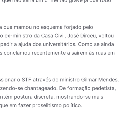
 que não seria um crime tão grave já que todo
ha que mamou no esquema forjado pelo
 o ex-ministro da Casa Civil, José Dirceu, voltou
 pedir a ajuda dos universitários. Como se ainda
os conclamou recentemente a saírem às ruas em
essionar o STF através do ministro Gilmar Mendes,
izendo-se chantageado. De formação pedetista,
antém postura discreta, mostrando-se mais
ue em fazer proselitismo político.