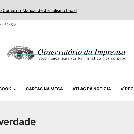
ia
Codesinfo
Manual de Jornalismo Local
- nº 1400
BOOK
CARTAS NA MESA
ATLAS DA NOTÍCIA
VÍDEO
 verdade