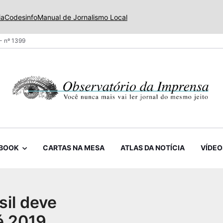
ia
Codesinfo
Manual de Jornalismo Local
- nº 1399
BOOK
CARTAS NA MESA
ATLAS DA NOTÍCIA
VÍDEO
sil deve
é 2019