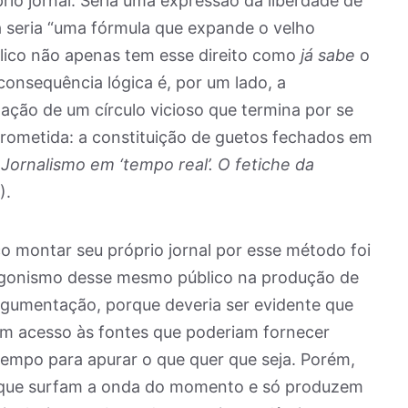
rio jornal. Seria uma expressão da liberdade de
a seria “uma fórmula que expande o velho
público não apenas tem esse direito como
já sabe
o
consequência lógica é, por um lado, a
ção de um círculo vicioso que termina por se
 prometida: a constituição de guetos fechados em
(
Jornalismo em ‘tempo real’. O fetiche da
).
o montar seu próprio jornal por esse método foi
tagonismo desse mesmo público na produção de
rgumentação, porque deveria ser evidente que
em acesso às fontes que poderiam fornecer
mpo para apurar o que quer que seja. Porém,
 que surfam a onda do momento e só produzem