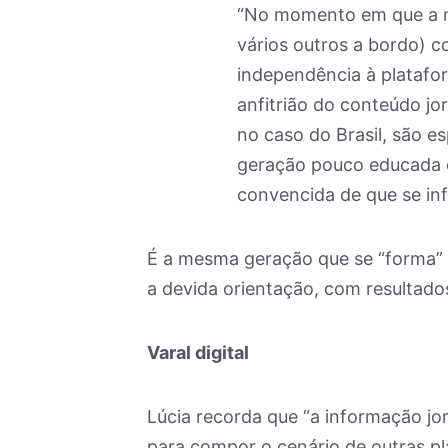
“No momento em que a mí
vários outros a bordo) c
independência à platafo
anfitrião do conteúdo jor
no caso do Brasil, são 
geração pouco educada e
convencida de que se info
É a mesma geração que se “forma” 
a devida orientação, com resultados
Varal digital
Lúcia recorda que “a informação jo
para compor o cenário de outras pl