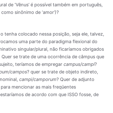
lural de ‘Vênus’ é possível também em português,
 como sinônimo de ‘amor’)?
o tenha colocado nessa posição, seja ele, talvez,
evocamos uma parte do paradigma flexional do
minativo singular/plural, não ficaríamos obrigados
? Quer se trate de uma ocorrência de câmpus que
sujeito, teríamos de empregar
campus/campi
?
pum/campos
? quer se trate de objeto indireto,
dnominal,
campi/camporum
? Quer de adjunto
ó para mencionar as mais freqüentes
m, estaríamos de acordo com que ISSO fosse, de