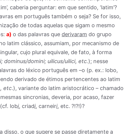
tim’, caberia perguntar: em que sentido, ‘latim’?
avras em português também o seja? Se for isso,
atinização de todas aquelas que sigam o mesmo
os:
a)
o das palavras que
derivaram
do grupo
, no latim clássico, assumiam, por mecanismo de
ngular, cujo plural equivale, de fato, à forma
dominus/domini; uilicus/uilici, etc.
); nesse
alavras do léxico português em –o (p. ex.: lobo,
 tendo derivado de étimos pertencentes ao latim
, etc
.), variante do latim aristocrático – chamado
 mesmas sincronias, deveria, por acaso, fazer
cf. lob
i
, criad
i
, carneir
i
, etc. ?!?!)?
a disso, o que sugere se passe diretamente a