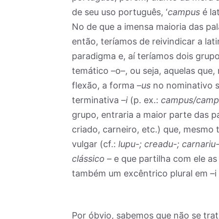
de seu uso português, ‘
campus
é la
No de que a imensa maioria das pal
então, teríamos de reivindicar a l
paradigma e, aí teríamos dois grup
temático –o–, ou seja, aquelas que
flexão, a forma –
us
no nominativo si
terminativa –
i
(p. ex.:
campus/campi; 
grupo, entraria a maior parte das p
criado, carneiro, etc.) que, mesmo
vulgar (cf.:
lupu-; creadu-; carnariu-
clássico
– e que partilha com ele as
também um excêntrico plural em –i (
Por óbvio, sabemos que não se trat