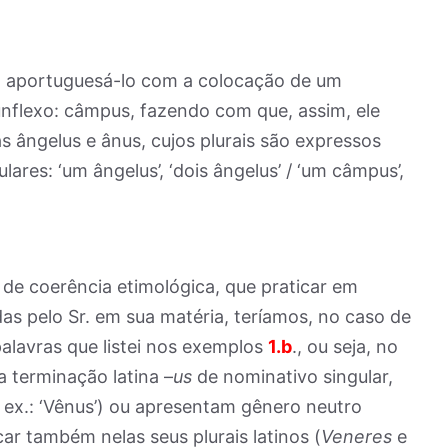
o, aportuguesá-lo com a colocação de um
nflexo: câmpus, fazendo com que, assim, ele
 ângelus e ânus, cujos plurais são expressos
lares: ‘um ângelus’, ‘dois ângelus’ / ‘um câmpus’,
de coerência etimológica, que praticar em
das pelo Sr. em sua matéria, teríamos, no caso de
alavras que listei nos exemplos
1.b
., ou seja, no
 terminação latina –
us
de nominativo singular,
ex.: ‘Vênus’) ou apresentam gênero neutro
icar também nelas seus plurais latinos (
Veneres
e