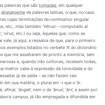
s palavras que são
tomadas
, em qualquer
,
diretamente
de palavras latinas, o que, no caso
avras cujas terminações de nominativo singular
eus, etc., mas também ‘Vênus’ – computado aí
 ‘vírus’, etc.) ou seja, àquelas que, como se
 vale, já aqui, a ressalva de que, para o primeiro
mos exemplos listados no verbete ‘A’ do dicionário
les que me assaltaram de pronto a memória, sem
merosas e, quando não oxítonas, recebem todas,
ue melhor cabe à expressão da tonicidade e do
essaltar já de saída – se não fazem tais
do em sua matéria, o plural em –i que o Sr.
, afinal, ‘ângeli’, nem o de ‘ânus’, ‘âni’, e assim por
palavra
campus
, já tão empregada e difundida em