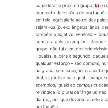
considerar o próximo grupo;
b)
o da
momento da história do português
em tela, equivaleria ao rol das pal
sejam –
us
(p. ex.: ângelus, ânus, d
também o adjetivo ‘venéreo’ – ‘ônus’,
constata pelos exemplos listados – e
grupo, não fui além dos primeiríssi
Houaiss, e, para o segundo, daque
qualquer esforço – são comuns, nu
na grafia, sem exceção, o acento q
timbre, motivo pelo qual – cumpre r
exemplos, iguais ao
campus
critica
reivindica (o plural de ‘ângelus’ não é
diante), por que deveria fazê-lo a 
português?