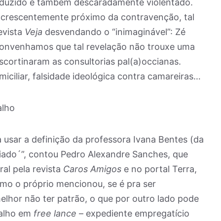
reduzido e também descaradamente violentado.
 crescentemente próximo da contravenção, tal
evista
Veja
desvendando o “inimaginável”: Zé
a. Convenhamos que tal revelação não trouxe uma
cortinaram as consultorias pal(a)occianas.
iciliar, falsidade ideológica contra camareiras…
alho
a usar a definição da professora Ivana Bentes (da
riado´”, contou Pedro Alexandre Sanches, que
ral pela revista
Caros Amigos
e no portal Terra,
omo o próprio mencionou, se é pra ser
elhor não ter patrão, o que por outro lado pode
abalho em
free lance
– expediente empregatício