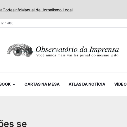
ia
Codesinfo
Manual de Jornalismo Local
 nº 1400
BOOK
CARTAS NA MESA
ATLAS DA NOTÍCIA
VÍDEO
ões se