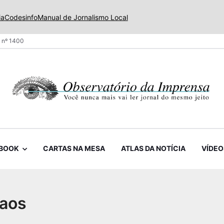
ia
Codesinfo
Manual de Jornalismo Local
 nº 1400
BOOK
CARTAS NA MESA
ATLAS DA NOTÍCIA
VÍDEO
aos