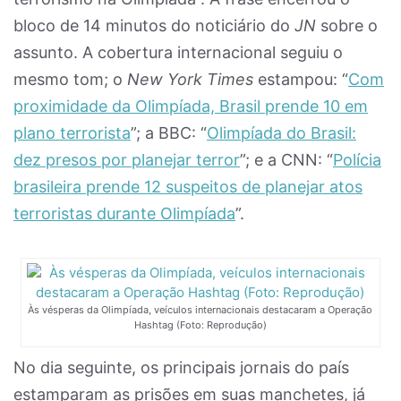
bloco de 14 minutos do noticiário do
JN
sobre o
assunto. A cobertura internacional seguiu o
mesmo tom; o
New York Times
estampou: “
Com
proximidade da Olimpíada, Brasil prende 10 em
plano terrorista
”; a BBC: “
Olimpíada do Brasil:
dez presos por planejar terror
”; e a CNN: “
Polícia
brasileira prende 12 suspeitos de planejar atos
terroristas durante Olimpíada
”.
Às vésperas da Olimpíada, veículos internacionais destacaram a Operação
Hashtag (Foto: Reprodução)
No dia seguinte, os principais jornais do país
estamparam as prisões em suas manchetes, já