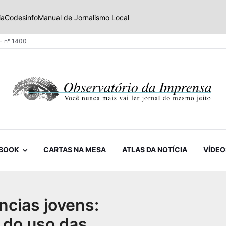
ia
Codesinfo
Manual de Jornalismo Local
- nº 1400
BOOK
CARTAS NA MESA
ATLAS DA NOTÍCIA
VÍDEO
ncias jovens:
 do uso das