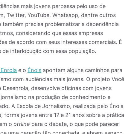
iências mais jovens perpassa pelo uso de
m, Twitter, YouTube, Whatsapp, dentre outros
smo também precisa problematizar a dependência
ritmos, considerando que essas empresas
es de acordo com seus interesses comerciais. É
s de interlocução com essa população.
 Enrola
e o
Énois
apontam alguns caminhos para
ismo com audiências mais jovens. O projeto Você
lo Desenrola, desenvolve oficinas com jovens
o jornalismo na produção de conhecimento e
ado. A Escola de Jornalismo, realizada pelo Énois
, forma jovens entre 17 e 21 anos sobre a prática
azem o
offline
para o debate, o que pode parecer
de uma geração tão conectada, e abrem espaço