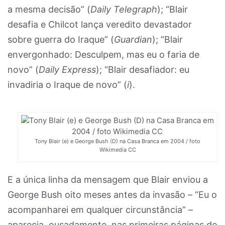
a mesma decisão” (
Daily Telegraph
); “Blair
desafia e Chilcot lança veredito devastador
sobre guerra do Iraque” (
Guardian
); “Blair
envergonhado: Desculpem, mas eu o faria de
novo” (
Daily Express
); “Blair desafiador: eu
invadiria o Iraque de novo” (
i
).
Tony Blair (e) e George Bush (D) na Casa Branca em 2004 / foto
Wikimedia CC
E a única linha da mensagem que Blair enviou a
George Bush oito meses antes da invasão – “Eu o
acompanharei em qualquer circunstância” –
aparecia, ousadamente, nas primeiras páginas do