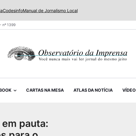
ia
Codesinfo
Manual de Jornalismo Local
- nº 1399
BOOK
CARTAS NA MESA
ATLAS DA NOTÍCIA
VÍDEO
 em pauta:
s para o