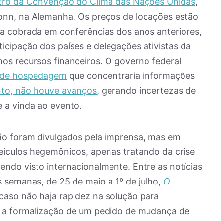
tro da Convenção do Clima das Nações Unidas
,
onn, na Alemanha. Os preços de locações estão
ia cobrada em conferências dos anos anteriores,
icipação dos países e delegações ativistas da
os recursos financeiros. O governo federal
 de hospedagem
que concentraria informações
to, não houve avanços
, gerando incertezas de
 a vinda ao evento.
ão foram divulgados pela imprensa, mas em
eículos hegemônicos, apenas tratando da crise
endo visto internacionalmente. Entre as notícias
s semanas, de 25 de maio a 1º de julho,
O
caso não haja rapidez na solução para
r a formalização de um pedido de mudança de