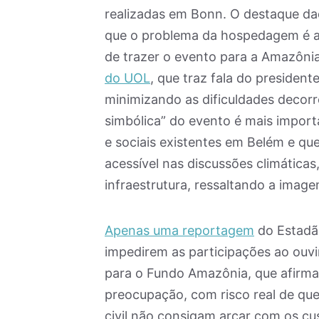
realizadas em Bonn. O destaque dad
que o problema da hospedagem é a
de trazer o evento para a Amazôni
do UOL
, que traz fala do preside
minimizando as dificuldades decor
simbólica” do evento é mais import
e sociais existentes em Belém e qu
acessível nas discussões climáticas,
infraestrutura, ressaltando a image
Apenas uma reportagem
do Estadão
impedirem as participações ao ouv
para o Fundo Amazônia, que afirma
preocupação, com risco real de que
civil não consigam arcar com os cu