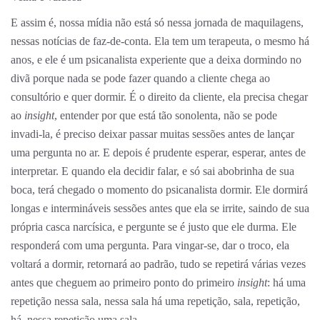
E assim é, nossa mídia não está só nessa jornada de maquilagens,
nessas notícias de faz-de-conta. Ela tem um terapeuta, o mesmo há
anos, e ele é um psicanalista experiente que a deixa dormindo no
divã porque nada se pode fazer quando a cliente chega ao
consultório e quer dormir. É o direito da cliente, ela precisa chegar
ao
insight
, entender por que está tão sonolenta, não se pode
invadi-la, é preciso deixar passar muitas sessões antes de lançar
uma pergunta no ar. E depois é prudente esperar, esperar, antes de
interpretar. E quando ela decidir falar, e só sai abobrinha de sua
boca, terá chegado o momento do psicanalista dormir. Ele dormirá
longas e intermináveis sessões antes que ela se irrite, saindo de sua
própria casca narcísica, e pergunte se é justo que ele durma. Ele
responderá com uma pergunta. Para vingar-se, dar o troco, ela
voltará a dormir, retornará ao padrão, tudo se repetirá várias vezes
antes que cheguem ao primeiro ponto do primeiro
insight
: há uma
repetição nessa sala, nessa sala há uma repetição, sala, repetição,
há, nessa repetição uma sala…