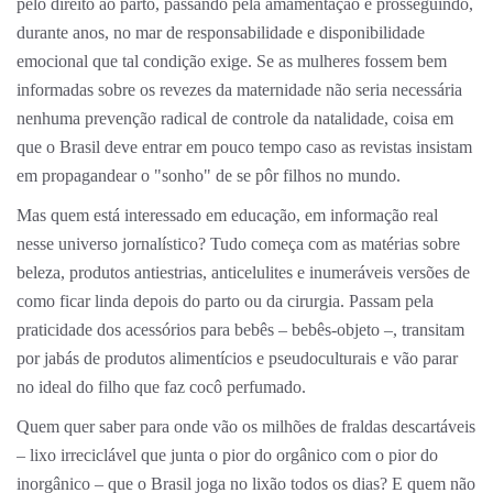
pelo direito ao parto, passando pela amamentação e prosseguindo,
durante anos, no mar de responsabilidade e disponibilidade
emocional que tal condição exige. Se as mulheres fossem bem
informadas sobre os revezes da maternidade não seria necessária
nenhuma prevenção radical de controle da natalidade, coisa em
que o Brasil deve entrar em pouco tempo caso as revistas insistam
em propagandear o "sonho" de se pôr filhos no mundo.
Mas quem está interessado em educação, em informação real
nesse universo jornalístico? Tudo começa com as matérias sobre
beleza, produtos antiestrias, anticelulites e inumeráveis versões de
como ficar linda depois do parto ou da cirurgia. Passam pela
praticidade dos acessórios para bebês – bebês-objeto –, transitam
por jabás de produtos alimentícios e pseudoculturais e vão parar
no ideal do filho que faz cocô perfumado.
Quem quer saber para onde vão os milhões de fraldas descartáveis
– lixo irreciclável que junta o pior do orgânico com o pior do
inorgânico – que o Brasil joga no lixão todos os dias? E quem não