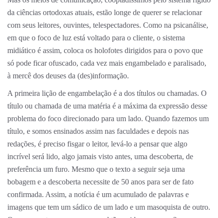
da ciências ortodoxas atuais, estão longe de querer se relacionar
com seus leitores, ouvintes, telespectadores. Como na psicanálise,
em que o foco de luz está voltado para o cliente, o sistema
midiático é assim, coloca os holofotes dirigidos para o povo que
só pode ficar ofuscado, cada vez mais engambelado e paralisado,
à mercê dos deuses da (des)informação.
A primeira lição de engambelação é a dos títulos ou chamadas. O
título ou chamada de uma matéria é a máxima da expressão desse
problema do foco direcionado para um lado. Quando fazemos um
título, e somos ensinados assim nas faculdades e depois nas
redações, é preciso fisgar o leitor, levá-lo a pensar que algo
incrível será lido, algo jamais visto antes, uma descoberta, de
preferência um furo. Mesmo que o texto a seguir seja uma
bobagem e a descoberta necessite de 50 anos para ser de fato
confirmada. Assim, a notícia é um acumulado de palavras e
imagens que tem um sádico de um lado e um masoquista de outro.