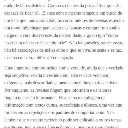
estão de fato satisfeitos. Como os clientes da psicanálise, que são
capazes de ficar 10, 15 anos com o mesmo terapeuta em busca de
um leite que nunca sairá dali, os consumidores de revistas esperam
um novo mês chegar para saltar nas bancas e comprar um sonho
mágico: a cura dos revezes da maternidade, algo do tipo "como
fazer para não ser mãe sendo mãe". Não há questões, só respostas,
não há associações de idéias entre o que se vive, se sente e se faz,
mas há consolo, mitificação e negação.
Uma imprensa comprometida com a verdade, ainda que a verdade
seja subjetiva, estaria investindo em leitores cada vez mais
exigentes, mais desconfiados, menos bonzinhos, mais seletivos.
Por enquanto, as revistas fingem que informam e os leitores
fingem que estão informados. Fica-se na maquilagem da
informação com textos curtos, superficiais e tóxicos, uma vez que
fortalecem as repetições dos padrões de comportamento. Vale
lembrar que o mesmo raciocínio pode ser aplicado a outros temas
e editorias, inclusive na área ecônomica, que insiste em martelar