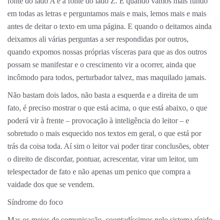
fonte do lado A e a fonte do lado Z. É quando vamos mais fundo
em todas as letras e perguntamos mais e mais, lemos mais e mais
antes de deitar o texto em uma página. E quando o deitamos ainda
deixamos ali várias perguntas a ser respondidas por outros,
quando expomos nossas próprias vísceras para que as dos outros
possam se manifestar e o crescimento vir a ocorrer, ainda que
incômodo para todos, perturbador talvez, mas maquilado jamais.
Não bastam dois lados, não basta a esquerda e a direita de um
fato, é preciso mostrar o que está acima, o que está abaixo, o que
poderá vir à frente – provocação à inteligência do leitor – e
sobretudo o mais esquecido nos textos em geral, o que está por
trás da coisa toda. Aí sim o leitor vai poder tirar conclusões, obter
o direito de discordar, pontuar, acrescentar, virar um leitor, um
telespectador de fato e não apenas um penico que compra a
vaidade dos que se vendem.
Síndrome do foco
Mas os meios de comunicação, cooptadíssimos pelo sistema rígido