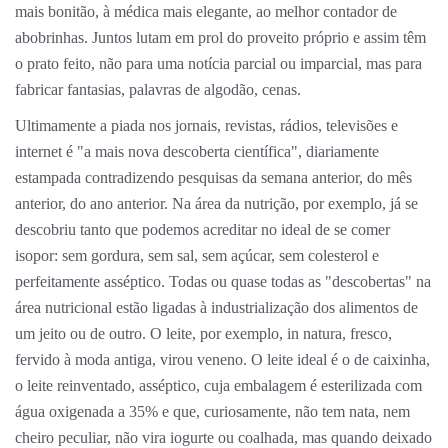
mais bonitão, à médica mais elegante, ao melhor contador de
abobrinhas. Juntos lutam em prol do proveito próprio e assim têm
o prato feito, não para uma notícia parcial ou imparcial, mas para
fabricar fantasias, palavras de algodão, cenas.
Ultimamente a piada nos jornais, revistas, rádios, televisões e
internet é "a mais nova descoberta científica", diariamente
estampada contradizendo pesquisas da semana anterior, do mês
anterior, do ano anterior. Na área da nutrição, por exemplo, já se
descobriu tanto que podemos acreditar no ideal de se comer
isopor: sem gordura, sem sal, sem açúcar, sem colesterol e
perfeitamente asséptico. Todas ou quase todas as "descobertas" na
área nutricional estão ligadas à industrialização dos alimentos de
um jeito ou de outro. O leite, por exemplo, in natura, fresco,
fervido à moda antiga, virou veneno. O leite ideal é o de caixinha,
o leite reinventado, asséptico, cuja embalagem é esterilizada com
água oxigenada a 35% e que, curiosamente, não tem nata, nem
cheiro peculiar, não vira iogurte ou coalhada, mas quando deixado