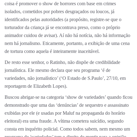
coisa é promover o show de horrores com base em crimes
isolados, cometidos por pobres desgraçados ou loucos, já
identificados pelas autoridades (a propósito, registre-se que o
torturador da criança já se encontrava preso, como o próprio
animador cuidou de avisar). Aí não há notícia, não há informação
nem há jornalismo. Eticamente, portanto, a exibição de uma cena
de tortura como aquela é inteiramente inaceitável.
De resto esse senhor, o Ratinho, não dispõe de credibilidade
jornalística. Ele mesmo declara que seu programa ‘é de
variedades, não jornalístico’ (‘O Estado de S.Paulo’, 27/10, em
reportagem de Elizabeth Lopes).
Buscou abrigar-se na categoria ‘show de variedades’ quando ficou
demonstrado que uma das ‘denúncias’ de sequestro e assassinato
exibidas por ele (e usadas por Maluf na propaganda do horário
eleitoral) era uma fraude. A vítima cometera suicídio, segundo
consta em inquérito policial. Como todos sabem, nem mesmo um
programa de ‘variedades’ tem o direito de mentir para a opinião