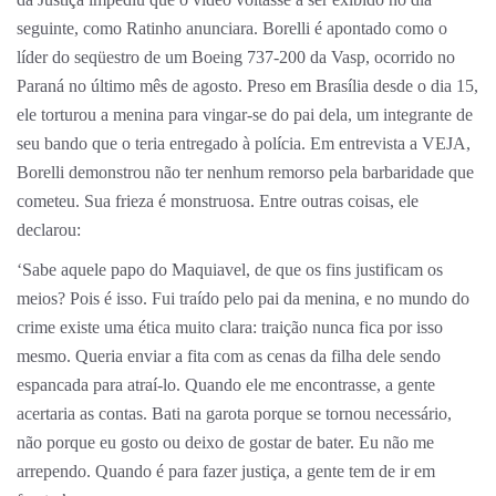
seguinte, como Ratinho anunciara. Borelli é apontado como o
líder do seqüestro de um Boeing 737-200 da Vasp, ocorrido no
Paraná no último mês de agosto. Preso em Brasília desde o dia 15,
ele torturou a menina para vingar-se do pai dela, um integrante de
seu bando que o teria entregado à polícia. Em entrevista a VEJA,
Borelli demonstrou não ter nenhum remorso pela barbaridade que
cometeu. Sua frieza é monstruosa. Entre outras coisas, ele
declarou:
‘Sabe aquele papo do Maquiavel, de que os fins justificam os
meios? Pois é isso. Fui traído pelo pai da menina, e no mundo do
crime existe uma ética muito clara: traição nunca fica por isso
mesmo. Queria enviar a fita com as cenas da filha dele sendo
espancada para atraí-lo. Quando ele me encontrasse, a gente
acertaria as contas. Bati na garota porque se tornou necessário,
não porque eu gosto ou deixo de gostar de bater. Eu não me
arrependo. Quando é para fazer justiça, a gente tem de ir em