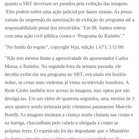
quanto o SBT deveriam ser punidos pela exibição das imagens.
‘Eles podem sofrer uma ação judicial por danos morais. As penas
variam da suspensão da autorização de exibição do programa até a
responsabilidade penal dos envolvidos.’ Em 98, Santos entrou
com uma ação civil pública contra o ‘Programa do Ratinho’."
"No fundo do esgoto", copyright
Veja
, edição 1.673, 1/11/00
"Não tem mesmo limite a agressividade do apresentador Carlos
Massa, o Ratinho. Na segunda-feira da semana passada, ele
decidiu exibir em seu programa no SBT, veiculado em horário
nobre, as cenas mais violentas já vistas na televisão brasileira. A
Rede Globo também teve acesso às imagens, mas optou por não
divulgá-las. Em um vídeo de quarenta segundos, uma menina de 3
anos aparece sendo torturada pelo criminoso paranaense Marcelo
Borelli. As imagens mostram a criança sendo chutada nas costas e
na barriga, chacoalhada pelo cabelo e obrigada a comer as
próprias fezes. O espetáculo foi tão degradante que o Ministério
da Justiça impediu que o vídeo voltasse a ser exibido no dia