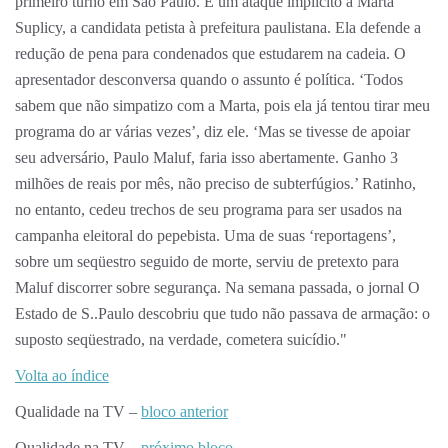
primeiro turno em São Paulo. É um ataque implícito a Marta
Suplicy, a candidata petista à prefeitura paulistana. Ela defende a
redução de pena para condenados que estudarem na cadeia. O
apresentador desconversa quando o assunto é política. ‘Todos
sabem que não simpatizo com a Marta, pois ela já tentou tirar meu
programa do ar várias vezes’, diz ele. ‘Mas se tivesse de apoiar
seu adversário, Paulo Maluf, faria isso abertamente. Ganho 3
milhões de reais por mês, não preciso de subterfúgios.’ Ratinho,
no entanto, cedeu trechos de seu programa para ser usados na
campanha eleitoral do pepebista. Uma de suas ‘reportagens’,
sobre um seqüestro seguido de morte, serviu de pretexto para
Maluf discorrer sobre segurança. Na semana passada, o jornal O
Estado de S..Paulo descobriu que tudo não passava de armação: o
suposto seqüestrado, na verdade, cometera suicídio."
Volta ao índice
Qualidade na TV –
bloco anterior
Qualidade na TV –
próximo bloco