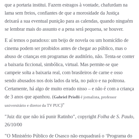
que a portaria institui. Fazem estragos à vontade, chafurdam na
lama sem freios, confiantes de que a morosidade da Justiça
deixará a sua eventual punição para as calendas, quando ninguém
se lembrar mais do assunto e a pena será pequena, se houver.
E aí temos o paradoxo: um beijo de novela ou um homicídio de
cinema podem ser proibidos antes de chegar ao público, mas o
abuso de crianças em programas de auditório, não. Tenta-se conter
a baixaria ficcional, simbólica, virtual. Mas permite-se que
campeie solta a baixaria real, com brasileiros de carne e osso
sendo abusados nos dois lados da tela, no palco e na poltrona.
Certamente, há algo de muito errado nisso – e não é com a criança
de 3 anos que apanhou. (
Gabriel Priolli
é jornalista, professor
)"
universitário e diretor da TV PUC
"Juiz diz que não irá punir Ratinho", copyright
Folha de S. Paulo
,
26/10/00
"O Ministério Público de Osasco não enquadrará o ‘Programa do