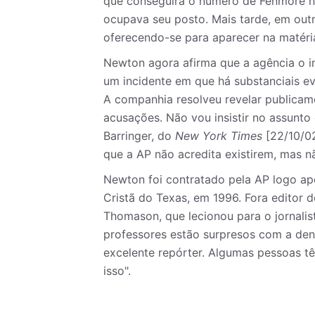
que conseguira o número de Fenmore n
ocupava seu posto. Mais tarde, em outr
oferecendo-se para aparecer na matéri
Newton agora afirma que a agência o i
um incidente em que há substanciais ev
A companhia resolveu revelar publica
acusações. Não vou insistir no assunto
Barringer, do
New York Times
[22/10/02
que a AP não acredita existirem, mas n
Newton foi contratado pela AP logo apó
Cristã do Texas, em 1996. Fora editor d
Thomason, que lecionou para o jornalist
professores estão surpresos com a den
excelente repórter. Algumas pessoas tê
isso".