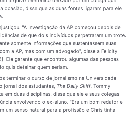
um arquivo telefônico deixado por um colega que
a ocasião, disse que as duas fontes ligaram para ele
a.
njustiçou. "A investigação da AP começou depois de
idências de que dois indivíduos perpetraram um trote.
mente somente informações que sustentassem suas
 com a AP, mas com um advogado", disse a Felicity
]. Ele garante que encontrou algumas das pessoas
ão quis detalhar quem seriam.
s terminar o curso de jornalismo na Universidade
o jornal dos estudantes,
The Daily Skiff
. Tommy
a em duas disciplinas, disse que ele e seus colegas
úncia envolvendo o ex-aluno. "Era um bom redator e
m um senso natural para a profissão e Chris tinha