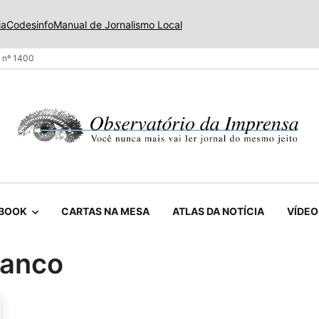
ia
Codesinfo
Manual de Jornalismo Local
 nº 1400
BOOK
CARTAS NA MESA
ATLAS DA NOTÍCIA
VÍDEO
ranco