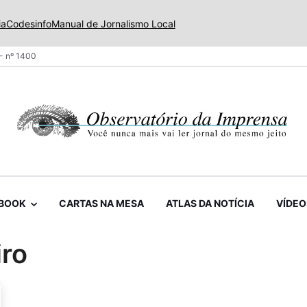
ia
Codesinfo
Manual de Jornalismo Local
- nº 1400
BOOK
CARTAS NA MESA
ATLAS DA NOTÍCIA
VÍDEO
iro