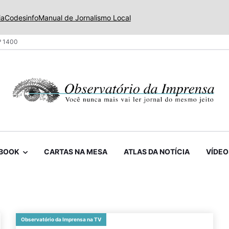
ia
Codesinfo
Manual de Jornalismo Local
º 1400
BOOK
CARTAS NA MESA
ATLAS DA NOTÍCIA
VÍDEO
Observatório da Imprensa na TV