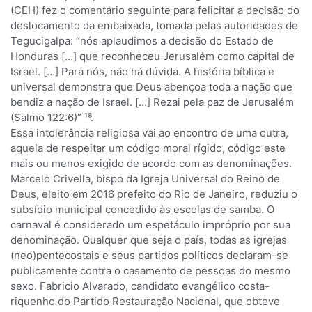
(CEH) fez o comentário seguinte para felicitar a decisão do
deslocamento da embaixada, tomada pelas autoridades de
Tegucigalpa: “nós aplaudimos a decisão do Estado de
Honduras […] que reconheceu Jerusalém como capital de
Israel. […] Para nós, não há dúvida. A história bíblica e
universal demonstra que Deus abençoa toda a nação que
bendiz a nação de Israel. […] Rezai pela paz de Jerusalém
(Salmo 122:6)” ¹⁸.
Essa intolerância religiosa vai ao encontro de uma outra,
aquela de respeitar um código moral rígido, código este
mais ou menos exigido de acordo com as denominações.
Marcelo Crivella, bispo da Igreja Universal do Reino de
Deus, eleito em 2016 prefeito do Rio de Janeiro, reduziu o
subsídio municipal concedido às escolas de samba. O
carnaval é considerado um espetáculo impróprio por sua
denominação. Qualquer que seja o país, todas as igrejas
(neo)pentecostais e seus partidos políticos declaram-se
publicamente contra o casamento de pessoas do mesmo
sexo. Fabricio Alvarado, candidato evangélico costa-
riquenho do Partido Restauração Nacional, que obteve