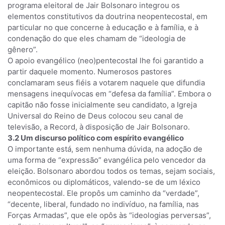
programa eleitoral de Jair Bolsonaro integrou os
elementos constitutivos da doutrina neopentecostal, em
particular no que concerne à educação e à família, e à
condenação do que eles chamam de “ideologia de
gênero”.
O apoio evangélico (neo)pentecostal lhe foi garantido a
partir daquele momento. Numerosos pastores
conclamaram seus fiéis a votarem naquele que difundia
mensagens inequívocas em “defesa da família”. Embora o
capitão não fosse inicialmente seu candidato, a Igreja
Universal do Reino de Deus colocou seu canal de
televisão, a Record, à disposição de Jair Bolsonaro.
3.2 Um discurso político com espírito evangélico
O importante está, sem nenhuma dúvida, na adoção de
uma forma de “expressão” evangélica pelo vencedor da
eleição. Bolsonaro abordou todos os temas, sejam sociais,
econômicos ou diplomáticos, valendo-se de um léxico
neopentecostal. Ele propôs um caminho da “verdade”,
“decente, liberal, fundado no indivíduo, na família, nas
Forças Armadas”, que ele opôs às “ideologias perversas”,