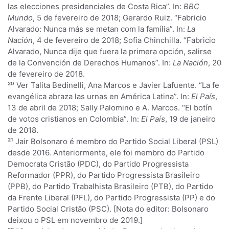
las elecciones presidenciales de Costa Rica”. In:
BBC
Mundo
, 5 de fevereiro de 2018; Gerardo Ruiz. “Fabricio
Alvarado: Nunca más se metan com la família”. In:
La
Nación
, 4 de fevereiro de 2018; Sofia Chinchilla. “Fabricio
Alvarado, Nunca dije que fuera la primera opción, salirse
de la Convención de Derechos Humanos”. In:
La Nación
, 20
de fevereiro de 2018.
²⁰ Ver Talita Bedinelli, Ana Marcos e Javier Lafuente. “La fe
evangélica abraza las urnas en América Latina”. In:
El País
,
13 de abril de 2018; Sally Palomino e A. Marcos. “El botín
de votos cristianos en Colombia”. In:
El País
, 19 de janeiro
de 2018.
²¹ Jair Bolsonaro é membro do Partido Social Liberal (PSL)
desde 2016. Anteriormente, ele foi membro do Partido
Democrata Cristão (PDC), do Partido Progressista
Reformador (PPR), do Partido Progressista Brasileiro
(PPB), do Partido Trabalhista Brasileiro (PTB), do Partido
da Frente Liberal (PFL), do Partido Progressista (PP) e do
Partido Social Cristão (PSC). [Nota do editor: Bolsonaro
deixou o PSL em novembro de 2019.]