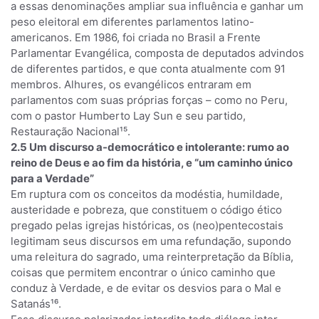
a essas denominações ampliar sua influência e ganhar um
peso eleitoral em diferentes parlamentos latino-
americanos. Em 1986, foi criada no Brasil a Frente
Parlamentar Evangélica, composta de deputados advindos
de diferentes partidos, e que conta atualmente com 91
membros. Alhures, os evangélicos entraram em
parlamentos com suas próprias forças – como no Peru,
com o pastor Humberto Lay Sun e seu partido,
Restauração Nacional¹⁵.
2.5 Um discurso a-democrático e intolerante: rumo ao
reino de Deus e ao fim da história, e “um caminho único
para a Verdade”
Em ruptura com os conceitos da modéstia, humildade,
austeridade e pobreza, que constituem o código ético
pregado pelas igrejas históricas, os (neo)pentecostais
legitimam seus discursos em uma refundação, supondo
uma releitura do sagrado, uma reinterpretação da Bíblia,
coisas que permitem encontrar o único caminho que
conduz à Verdade, e de evitar os desvios para o Mal e
Satanás¹⁶.