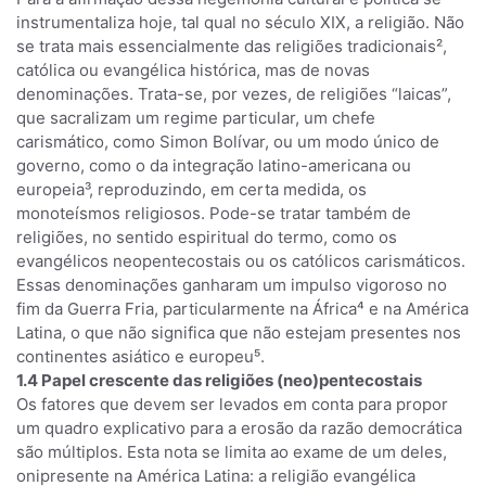
instrumentaliza hoje, tal qual no século XIX, a religião. Não
se trata mais essencialmente das religiões tradicionais²,
católica ou evangélica histórica, mas de novas
denominações. Trata-se, por vezes, de religiões “laicas”,
que sacralizam um regime particular, um chefe
carismático, como Simon Bolívar, ou um modo único de
governo, como o da integração latino-americana ou
europeia³, reproduzindo, em certa medida, os
monoteísmos religiosos. Pode-se tratar também de
religiões, no sentido espiritual do termo, como os
evangélicos neopentecostais ou os católicos carismáticos.
Essas denominações ganharam um impulso vigoroso no
fim da Guerra Fria, particularmente na África⁴ e na América
Latina, o que não significa que não estejam presentes nos
continentes asiático e europeu⁵.
1.4 Papel crescente das religiões (neo)pentecostais
Os fatores que devem ser levados em conta para propor
um quadro explicativo para a erosão da razão democrática
são múltiplos. Esta nota se limita ao exame de um deles,
onipresente na América Latina: a religião evangélica