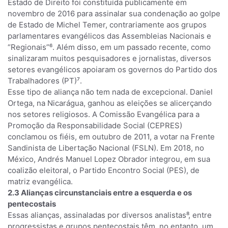
Estado de Direito foi constituída publicamente em
novembro de 2016 para assinalar sua condenação ao golpe
de Estado de Michel Temer, contrariamente aos grupos
parlamentares evangélicos das Assembleias Nacionais e
“Regionais”⁶. Além disso, em um passado recente, como
sinalizaram muitos pesquisadores e jornalistas, diversos
setores evangélicos apoiaram os governos do Partido dos
Trabalhadores (PT)⁷.
Esse tipo de aliança não tem nada de excepcional. Daniel
Ortega, na Nicarágua, ganhou as eleições se alicerçando
nos setores religiosos. A Comissão Evangélica para a
Promoção da Responsabilidade Social (CEPRES)
conclamou os fiéis, em outubro de 2011, a votar na Frente
Sandinista de Libertação Nacional (FSLN). Em 2018, no
México, Andrés Manuel Lopez Obrador integrou, em sua
coalizão eleitoral, o Partido Encontro Social (PES), de
matriz evangélica.
2.3 Alianças circunstanciais entre a esquerda e os
pentecostais
Essas alianças, assinaladas por diversos analistas⁸, entre
progressistas e grupos pentecostais têm, no entanto, um