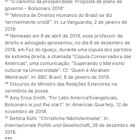
²² “O caminho da prosperidade: Proposta de plano de
governo – Bolsonaro 2018”
²³ “Ministra de Direitos Humanos do Brasil se diz
‘terrivelmente cristã’”. In:
La Vanguardia
, 2 de janeiro de
2019.
²⁴ Nomeado em 8 de abril de 2019, esse professor de
direito e advogado apresentou, no dia 8 de dezembro de
2018, em Foz do Iguaçu, durante uma cúpula dos partidos
de extrema direita, a chamada “Cúpula Conservadora das
Américas”, uma comunicação: “Superando o Marxismo
cultural na Universidade”. Cf. “Quem é Abraham
Weintraub”. In:
BBC Brasil
, 8 de janeiro de 2019.
²⁵ Discurso do Ministro das Relações Exteriores na
cerimônia de posse.
²⁶ Amy Erica Smith. “For Latin America’Evangelicals,
Bolsonaro is just the start”. In:
Americas Quartely
, 12 de
novembro de 2018.
²⁷ Bettina Rühl. “Christliche Nächstenhiebe”. In:
Internacionale Politik und Gesellschaft
, 28 de dezembro de
2018.
***