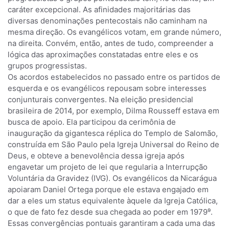
caráter excepcional. As afinidades majoritárias das
diversas denominações pentecostais não caminham na
mesma direção. Os evangélicos votam, em grande número,
na direita. Convém, então, antes de tudo, compreender a
lógica das aproximações constatadas entre eles e os
grupos progressistas.
Os acordos estabelecidos no passado entre os partidos de
esquerda e os evangélicos repousam sobre interesses
conjunturais convergentes. Na eleição presidencial
brasileira de 2014, por exemplo, Dilma Rousseff estava em
busca de apoio. Ela participou da cerimônia de
inauguração da gigantesca réplica do Templo de Salomão,
construída em São Paulo pela Igreja Universal do Reino de
Deus, e obteve a benevolência dessa igreja após
engavetar um projeto de lei que regularia a Interrupção
Voluntária da Gravidez (IVG). Os evangélicos da Nicarágua
apoiaram Daniel Ortega porque ele estava engajado em
dar a eles um status equivalente àquele da Igreja Católica,
o que de fato fez desde sua chegada ao poder em 1979⁹.
Essas convergências pontuais garantiram a cada uma das