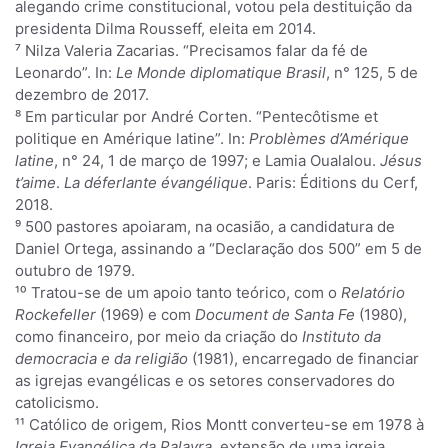
alegando crime constitucional, votou pela destituição da
presidenta Dilma Rousseff, eleita em 2014.
⁷ Nilza Valeria Zacarias. “Precisamos falar da fé de
Leonardo”. In:
Le Monde diplomatique Brasil
, n° 125, 5 de
dezembro de 2017.
⁸ Em particular por André Corten. “Pentecôtisme et
politique en Amérique latine”. In:
Problèmes d’Amérique
latine
, n° 24, 1 de março de 1997; e Lamia Oualalou.
Jésus
t’aime
.
La déferlante évangélique
. Paris: Éditions du Cerf,
2018.
⁹ 500 pastores apoiaram, na ocasião, a candidatura de
Daniel Ortega, assinando a “Declaração dos 500” em 5 de
outubro de 1979.
¹⁰ Tratou-se de um apoio tanto teórico, com o
Relatório
Rockefeller
(1969) e com
Document de Santa Fe
(1980),
como financeiro, por meio da criação do
Instituto da
democracia e da religião
(1981), encarregado de financiar
as igrejas evangélicas e os setores conservadores do
catolicismo.
¹¹ Católico de origem, Rios Montt converteu-se em 1978 à
Igreja Evangélica da Palavra
, extensão de uma igreja