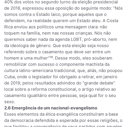
40% dos votos no segundo turno da eleição presidencial
de 2018, expressou essa oposição do seguinte modo: “Nós
somos contra o Estado laico, porque aqueles que o
defendem, na realidade querem um Estado ateu. A Costa
Rica enviou aos políticos uma mensagem clara: não
toquem na família, nem nas nossas crianças. Nós não
queremos saber nada da agenda LGBT, pró-aborto, nem
da ideologia de gênero. Que esta eleição seja nosso
referendo sobre o casamento que deve ser entre um
homem e uma mulher”¹⁹. Desse modo, eles souberam
remobilizar com sucesso o componente machista da
cultura latino-americana tradicional, que, aliás, não poupou
Cuba, onde o legislador foi obrigado a retirar, em janeiro
de 2019, pelos resultados advindos do “grande debate”
local sobre a reforma constitucional, o artigo relativo ao
casamento igualitário entre pessoas, seja qual for o seu
sexo.
2.6 Emergência de um nacional-evangelismo
Esses elementos da ética evangélica constituíram a base
da democracia defendida e esperada por essas religiões, o
que facilitou a convergência de seus partidos com aqueles