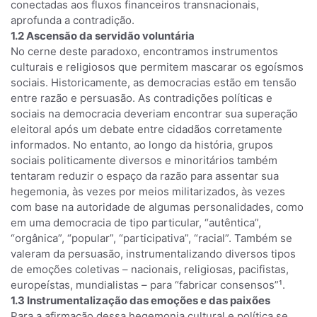
conectadas aos fluxos financeiros transnacionais,
aprofunda a contradição.
1.2 Ascensão da servidão voluntária
No cerne deste paradoxo, encontramos instrumentos
culturais e religiosos que permitem mascarar os egoísmos
sociais. Historicamente, as democracias estão em tensão
entre razão e persuasão. As contradições políticas e
sociais na democracia deveriam encontrar sua superação
eleitoral após um debate entre cidadãos corretamente
informados. No entanto, ao longo da história, grupos
sociais politicamente diversos e minoritários também
tentaram reduzir o espaço da razão para assentar sua
hegemonia, às vezes por meios militarizados, às vezes
com base na autoridade de algumas personalidades, como
em uma democracia de tipo particular, “autêntica”,
“orgânica”, “popular”, “participativa”, “racial”. Também se
valeram da persuasão, instrumentalizando diversos tipos
de emoções coletivas – nacionais, religiosas, pacifistas,
europeístas, mundialistas – para “fabricar consensos”¹.
1.3 Instrumentalização das emoções e das paixões
Para a afirmação dessa hegemonia cultural e política se