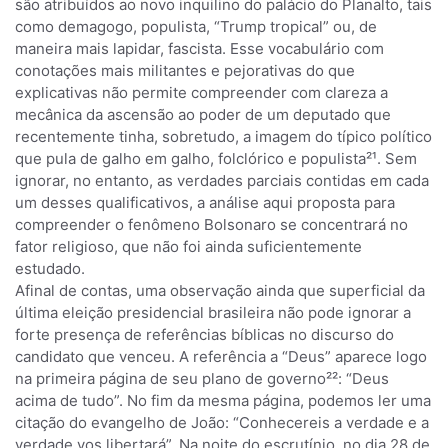
são atribuídos ao novo inquilino do palácio do Planalto, tais
como demagogo, populista, “Trump tropical” ou, de
maneira mais lapidar, fascista. Esse vocabulário com
conotações mais militantes e pejorativas do que
explicativas não permite compreender com clareza a
mecânica da ascensão ao poder de um deputado que
recentemente tinha, sobretudo, a imagem do típico político
que pula de galho em galho, folclórico e populista²¹. Sem
ignorar, no entanto, as verdades parciais contidas em cada
um desses qualificativos, a análise aqui proposta para
compreender o fenômeno Bolsonaro se concentrará no
fator religioso, que não foi ainda suficientemente
estudado.
Afinal de contas, uma observação ainda que superficial da
última eleição presidencial brasileira não pode ignorar a
forte presença de referências bíblicas no discurso do
candidato que venceu. A referência a “Deus” aparece logo
na primeira página de seu plano de governo²²: “Deus
acima de tudo”. No fim da mesma página, podemos ler uma
citação do evangelho de João: “Conhecereis a verdade e a
verdade vos libertará”. Na noite do escrutínio, no dia 28 de