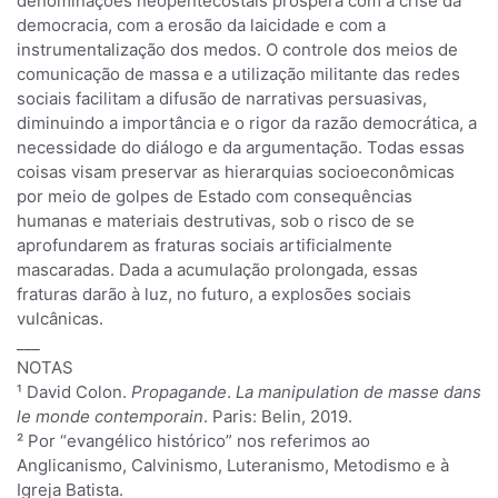
denominações neopentecostais prospera com a crise da
democracia, com a erosão da laicidade e com a
instrumentalização dos medos. O controle dos meios de
comunicação de massa e a utilização militante das redes
sociais facilitam a difusão de narrativas persuasivas,
diminuindo a importância e o rigor da razão democrática, a
necessidade do diálogo e da argumentação. Todas essas
coisas visam preservar as hierarquias socioeconômicas
por meio de golpes de Estado com consequências
humanas e materiais destrutivas, sob o risco de se
aprofundarem as fraturas sociais artificialmente
mascaradas. Dada a acumulação prolongada, essas
fraturas darão à luz, no futuro, a explosões sociais
vulcânicas.
___
NOTAS
¹ David Colon.
Propagande
.
La manipulation de masse dans
le monde contemporain
. Paris: Belin, 2019.
² Por “evangélico histórico” nos referimos ao
Anglicanismo, Calvinismo, Luteranismo, Metodismo e à
Igreja Batista.