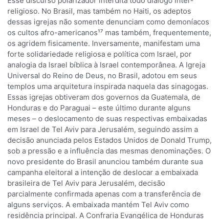
Esse discurso polarizador interdita todo diálogo inter-
religioso. No Brasil, mas também no Haiti, os adeptos
dessas igrejas não somente denunciam como demoníacos
os cultos afro-americanos¹⁷ mas também, frequentemente,
os agridem fisicamente. Inversamente, manifestam uma
forte solidariedade religiosa e política com Israel, por
analogia da Israel bíblica à Israel contemporânea. A Igreja
Universal do Reino de Deus, no Brasil, adotou em seus
templos uma arquitetura inspirada naquela das sinagogas.
Essas igrejas obtiveram dos governos da Guatemala, de
Honduras e do Paraguai – este último durante alguns
meses – o deslocamento de suas respectivas embaixadas
em Israel de Tel Aviv para Jerusalém, seguindo assim a
decisão anunciada pelos Estados Unidos de Donald Trump,
sob a pressão e a influência das mesmas denominações. O
novo presidente do Brasil anunciou também durante sua
campanha eleitoral a intenção de deslocar a embaixada
brasileira de Tel Aviv para Jerusalém, decisão
parcialmente confirmada apenas com a transferência de
alguns serviços. A embaixada mantém Tel Aviv como
residência principal. A Confraria Evangélica de Honduras