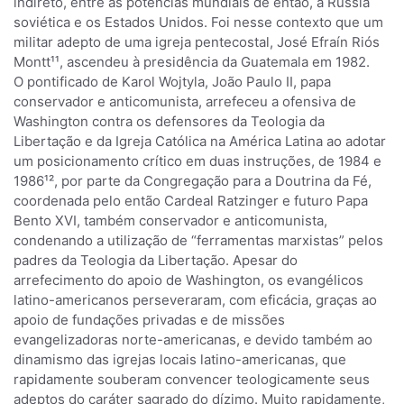
indireto, entre as potências mundiais de então, a Rússia
soviética e os Estados Unidos. Foi nesse contexto que um
militar adepto de uma igreja pentecostal, José Efraín Riós
Montt¹¹, ascendeu à presidência da Guatemala em 1982.
O pontificado de Karol Wojtyla, João Paulo II, papa
conservador e anticomunista, arrefeceu a ofensiva de
Washington contra os defensores da Teologia da
Libertação e da Igreja Católica na América Latina ao adotar
um posicionamento crítico em duas instruções, de 1984 e
1986¹², por parte da Congregação para a Doutrina da Fé,
coordenada pelo então Cardeal Ratzinger e futuro Papa
Bento XVI, também conservador e anticomunista,
condenando a utilização de “ferramentas marxistas” pelos
padres da Teologia da Libertação. Apesar do
arrefecimento do apoio de Washington, os evangélicos
latino-americanos perseveraram, com eficácia, graças ao
apoio de fundações privadas e de missões
evangelizadoras norte-americanas, e devido também ao
dinamismo das igrejas locais latino-americanas, que
rapidamente souberam convencer teologicamente seus
adeptos do caráter sagrado do dízimo. Muito rapidamente,