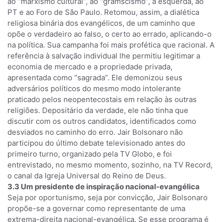
ao “marxismo cultural”, ao “gramscismo”, à esquerda, ao
PT e ao Foro de São Paulo. Retomou, assim, a dialética
religiosa binária dos evangélicos, de um caminho que
opõe o verdadeiro ao falso, o certo ao errado, aplicando-o
na política. Sua campanha foi mais profética que racional. A
referência à salvação individual lhe permitiu legitimar a
economia de mercado e a propriedade privada,
apresentada como “sagrada”. Ele demonizou seus
adversários políticos do mesmo modo intolerante
praticado pelos neopentecostais em relação às outras
religiões. Depositário da verdade, ele não tinha que
discutir com os outros candidatos, identificados como
desviados no caminho do erro. Jair Bolsonaro não
participou do último debate televisionado antes do
primeiro turno, organizado pela TV Globo, e foi
entrevistado, no mesmo momento, sozinho, na TV Record,
o canal da Igreja Universal do Reino de Deus.
3.3 Um presidente de inspiração nacional-evangélica
Seja por oportunismo, seja por convicção, Jair Bolsonaro
propõe-se a governar como representante de uma
extrema-direita nacional-evangélica. Se esse programa é