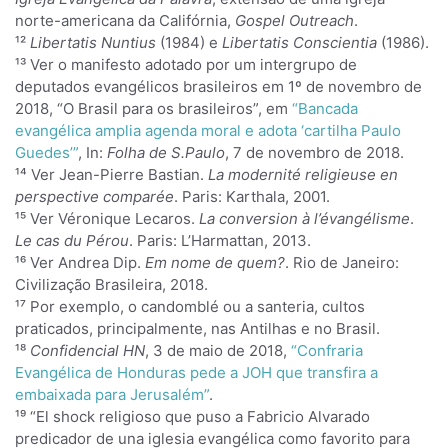
norte-americana da Califórnia,
Gospel Outreach
.
¹²
Libertatis Nuntius
(1984) e
Libertatis Conscientia
(1986).
¹³ Ver o manifesto adotado por um intergrupo de
deputados evangélicos brasileiros em 1º de novembro de
2018, “O Brasil para os brasileiros”, em
“Bancada
evangélica amplia agenda moral e adota ‘cartilha Paulo
Guedes’”
, In:
Folha de S.Paulo
, 7 de novembro de 2018.
¹⁴ Ver Jean-Pierre Bastian.
La modernité religieuse en
perspective comparée
. Paris: Karthala, 2001.
¹⁵ Ver Véronique Lecaros.
La conversion à l’évangélisme
.
Le cas du Pérou
. Paris: L’Harmattan, 2013.
¹⁶ Ver Andrea Dip.
Em nome de quem?
. Rio de Janeiro:
Civilização Brasileira, 2018.
¹⁷ Por exemplo, o candomblé ou a santeria, cultos
praticados, principalmente, nas Antilhas e no Brasil.
¹⁸
Confidencial HN
, 3 de maio de 2018,
“Confraria
Evangélica de Honduras pede a JOH que transfira a
embaixada para Jerusalém”
.
¹⁹ “El shock religioso que puso a Fabricio Alvarado
predicador de una iglesia evangélica como favorito para