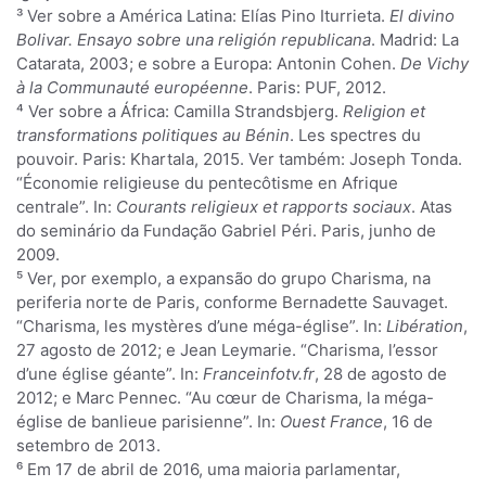
³ Ver sobre a América Latina: Elías Pino Iturrieta.
El divino
Bolivar. Ensayo sobre una religión republicana
. Madrid: La
Catarata, 2003; e sobre a Europa: Antonin Cohen.
De Vichy
à la Communauté européenne
. Paris: PUF, 2012.
⁴ Ver sobre a África: Camilla Strandsbjerg.
Religion et
transformations politiques au Bénin
. Les spectres du
pouvoir. Paris: Khartala, 2015. Ver também: Joseph Tonda.
“Économie religieuse du pentecôtisme en Afrique
centrale”. In:
Courants religieux et rapports sociaux
. Atas
do seminário da Fundação Gabriel Péri. Paris, junho de
2009.
⁵ Ver, por exemplo, a expansão do grupo Charisma, na
periferia norte de Paris, conforme Bernadette Sauvaget.
“Charisma, les mystères d’une méga-église”. In:
Libération
,
27 agosto de 2012; e Jean Leymarie. “Charisma, l’essor
d’une église géante”. In:
Franceinfotv.fr
, 28 de agosto de
2012; e Marc Pennec. “Au cœur de Charisma, la méga-
église de banlieue parisienne”. In:
Ouest France
, 16 de
setembro de 2013.
⁶ Em 17 de abril de 2016, uma maioria parlamentar,