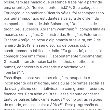
posse, tem assinalado que pretende trabalhar a partir de
uma orientação “terrivelmente cristã”²³. Seu colega da
Educação, o colombiano Ricardo Vélez, foi recompensado
por tentar impor aos estudantes a palavra de ordem da
campanha eleitoral de Jair Bolsonaro, “Deus acima de
tudo”. Seu sucessor, Abraham Weintraub²⁴, compartilha as
mesmas convicções. O ministro das Relações Exteriores,
Ernesto Araújo, colocou a diplomacia brasileira, em 2 de
janeiro de 2019, em seu discurso de posse, sob o
apadrinhamento bíblico de João. “Eu gostaria”, diz ele, “de
começar com uma frase […] absolutamente fundamental:
Gnosesthe ten aletheian kai he aletheia eleutheosei
humas, conhecereis a verdade e a verdade vos
libertará”²⁵.
Essa disputa para vencer as eleições, ocupando o
inconsciente das maiorias, engajou as correntes sectárias
do evangelismo com criatividade e com grandes recursos
financeiros. Para além do Brasil, essa disputa concerne
tanto os países latino-americanos²⁶ como outras regiões
do mundo, em particular a África²⁷. Essa progressão de