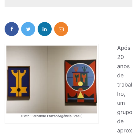
Após
20
anos
de
trabal
ho,
um
grupo
(Foto: Fernando Frazão/Agência Brasil)
de
aprox