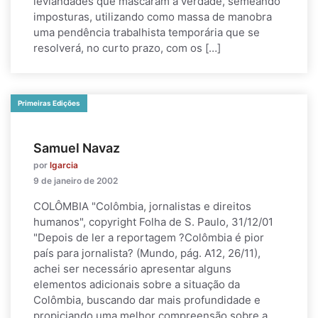
leviandades que mascaram a verdade, semeando
imposturas, utilizando como massa de manobra
uma pendência trabalhista temporária que se
resolverá, no curto prazo, com os […]
Primeiras Edições
Samuel Navaz
por
lgarcia
9 de janeiro de 2002
COLÔMBIA "Colômbia, jornalistas e direitos
humanos", copyright Folha de S. Paulo, 31/12/01
"Depois de ler a reportagem ?Colômbia é pior
país para jornalista? (Mundo, pág. A12, 26/11),
achei ser necessário apresentar alguns
elementos adicionais sobre a situação da
Colômbia, buscando dar mais profundidade e
propiciando uma melhor compreensão sobre a