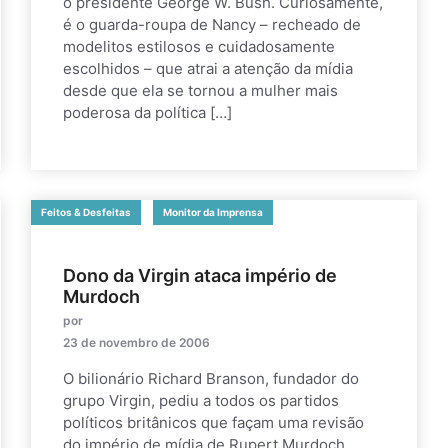
o presidente George W. Bush. Curiosamente,
é o guarda-roupa de Nancy – recheado de
modelitos estilosos e cuidadosamente
escolhidos – que atrai a atenção da mídia
desde que ela se tornou a mulher mais
poderosa da política […]
Feitos & Desfeitas
Monitor da Imprensa
Dono da Virgin ataca império de
Murdoch
por
23 de novembro de 2006
O bilionário Richard Branson, fundador do
grupo Virgin, pediu a todos os partidos
políticos britânicos que façam uma revisão
do império de mídia de Rupert Murdoch,