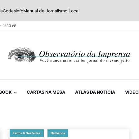
ia
Codesinfo
Manual de Jornalismo Local
- nº 1399
BOOK
CARTAS NA MESA
ATLAS DA NOTÍCIA
VÍDEO
Feitos & Desfeitas
Netbanca