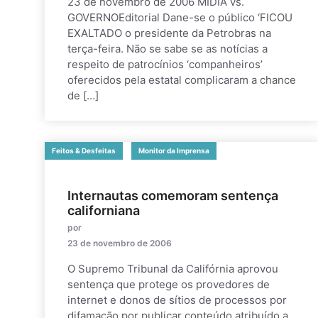
23 de novembro de 2006 MÍDIA vs.
GOVERNOEditorial Dane-se o público ‘FICOU
EXALTADO o presidente da Petrobras na
terça-feira. Não se sabe se as notícias a
respeito de patrocínios ‘companheiros’
oferecidos pela estatal complicaram a chance
de […]
Feitos & Desfeitas
Monitor da Imprensa
Internautas comemoram sentença
californiana
por
23 de novembro de 2006
O Supremo Tribunal da Califórnia aprovou
sentença que protege os provedores de
internet e donos de sítios de processos por
difamação por publicar conteúdo atribuído a