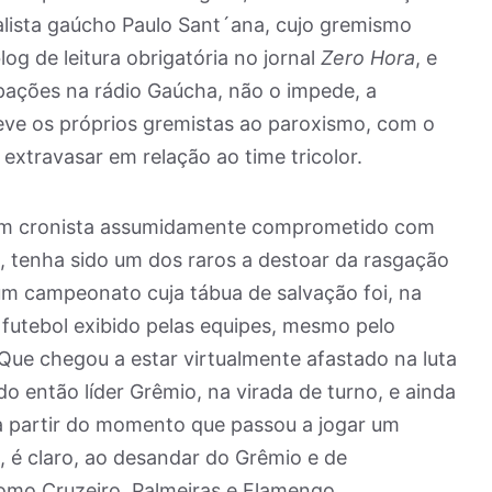
nalista gaúcho Paulo Sant´ana, cujo gremismo
g de leitura obrigatória no jornal
Zero Hora
, e
pações na rádio Gaúcha, não o impede, a
eve os próprios gremistas ao paroxismo, com o
extravasar em relação ao time tricolor.
e um cronista assumidamente comprometido com
, tenha sido um dos raros a destoar da rasgação
um campeonato cuja tábua de salvação foi, na
 futebol exibido pelas equipes, mesmo pelo
ue chegou a estar virtualmente afastado na luta
s do então líder Grêmio, na virada de turno, e ainda
 a partir do momento que passou a jogar um
 é claro, ao desandar do Grêmio e de
como Cruzeiro, Palmeiras e Flamengo.