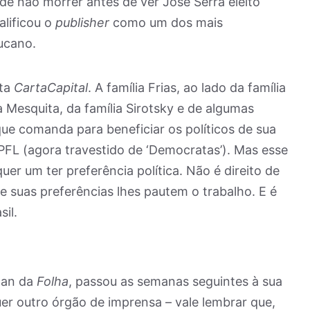
 de não morrer antes de ver José Serra eleito
alificou o
publisher
como um dos mais
ucano.
sta
CartaCapital
. A família Frias, ao lado da família
ia Mesquita, da família Sirotsky e de algumas
 que comanda para beneficiar os políticos de sua
 PFL (agora travestido de ‘Democratas’). Mas esse
uer um ter preferência política. Não é direito de
ue suas preferências lhes pautem o trabalho. E é
il.
man da
Folha
, passou as semanas seguintes à sua
r outro órgão de imprensa – vale lembrar que,