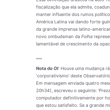
fiscalização que ela admite, coadu
manter influente dos rumos políti
América Latina vai dando forte gu
da grande imprensa latino-americana
novo ombudsman da
Folha
represe
lamentável de crescimento da opaci
***
Nota do
OI
: Houve uma mudança rápi
‘corporativismo’ deste
Observatóri
Em mensagem enviada quatro meses
20h34), escreveu o seguinte: ‘Prez
computador definitivamente por hoj
que estou satisfeito. Se a grande m