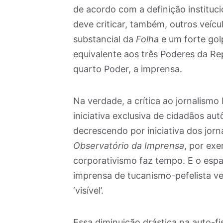
de acordo com a definição instituc
deve criticar, também, outros veícu
substancial da
Folha
e um forte gol
equivalente aos três Poderes da Repú
quarto Poder, a imprensa.
Na verdade, a crítica ao jornalismo
iniciativa exclusiva de cidadãos a
decrescendo por iniciativa dos jor
Observatório da Imprensa
, por exe
corporativismo faz tempo. E o es
imprensa de tucanismo-pefelista v
‘visível’.
Essa diminuição drástica na auto-fi