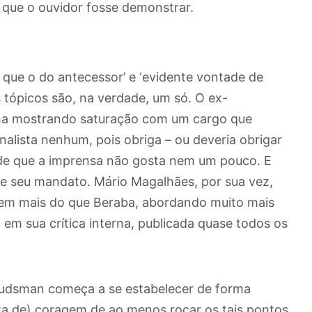
 que o ouvidor fosse demonstrar.
que o do antecessor’ e ‘evidente vontade de
is tópicos são, na verdade, um só. O ex-
ha mostrando saturação com um cargo que
nalista nenhum, pois obriga – ou deveria obrigar
de que a imprensa não gosta nem um pouco. E
de seu mandato. Mário Magalhães, por sua vez,
em mais do que Beraba, abordando muito mais
a
em sua crítica interna, publicada quase todos os
dsman começa a se estabelecer de forma
ta de) coragem de ao menos roçar os tais pontos