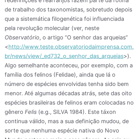
redefinições e rearranjos fazem parte da rotina
de trabalho dos taxonomistas, sobretudo depois
que a sistemática filogenética foi influenciada
pela revolução molecular (ver, neste
Observatório
, o artigo “O senhor das arqueias”
<
http://www.teste.observatoriodaimprensa.com.
br/news/view/_ed732_o_senhor_das_arqueias
>).
Algo semelhante aconteceu, por exemplo, com a
família dos felinos (Felidae), ainda que lá o
número de espécies envolvidas tenha sido bem
menor. Até algumas décadas atrás, sete das oito
espécies brasileiras de felinos eram colocadas no
gênero
Felis
(e.g., SILVA 1984). Este táxon
continua válido, mas a sua definição mudou, de
sorte que nenhuma espécie nativa do Novo