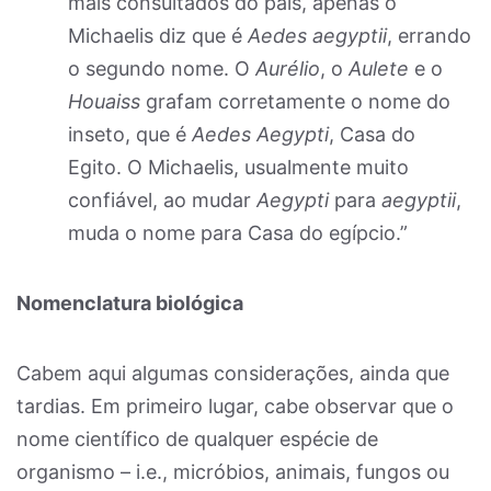
mais consultados do país, apenas o
Michaelis diz que é
Aedes aegyptii
, errando
o segundo nome. O
Aurélio
, o
Aulete
e o
Houaiss
grafam corretamente o nome do
inseto, que é
Aedes Aegypti
, Casa do
Egito. O Michaelis, usualmente muito
confiável, ao mudar
Aegypti
para
aegyptii
,
muda o nome para Casa do egípcio.”
Nomenclatura biológica
Cabem aqui algumas considerações, ainda que
tardias. Em primeiro lugar, cabe observar que o
nome científico de qualquer espécie de
organismo – i.e., micróbios, animais, fungos ou