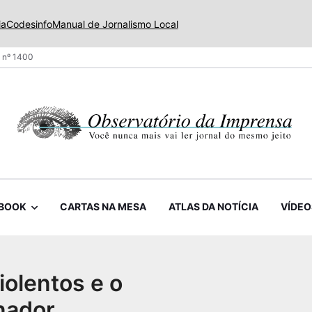
ia
Codesinfo
Manual de Jornalismo Local
 nº 1400
BOOK
CARTAS NA MESA
ATLAS DA NOTÍCIA
VÍDEO
iolentos e o
nador