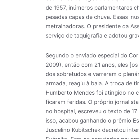
de 1957, inúmeros parlamentares c
pesadas capas de chuva. Essas inu
metralhadoras. O presidente da As
serviço de taquigrafia e adotou gra
Segundo o enviado especial do Cor
2009), então com 21 anos, eles [os
dos sobretudos e varreram o plená
armada, reagiu à bala. A troca de 
Humberto Mendes foi atingido no c
ficaram feridas. O próprio jornali
no hospital, escreveu o texto de 17
isso, acabou ganhando o prêmio Ess
Juscelino Kubitschek decretou inte