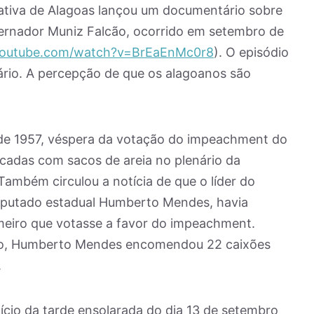
ativa de Alagoas lançou um documentário sobre
rnador Muniz Falcão, ocorrido em setembro de
youtube.com/watch?v=BrEaEnMc0r8
). O episódio
ário. A percepção de que os alagoanos são
de 1957, véspera da votação do impeachment do
cadas com sacos de areia no plenário da
Também circulou a notícia de que o líder do
eputado estadual Humberto Mendes, havia
imeiro que votasse a favor do impeachment.
ão, Humberto Mendes encomendou 22 caixões
.
nício da tarde ensolarada do dia 13 de setembro