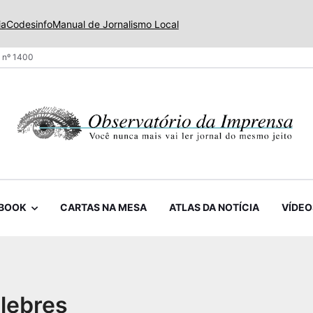
ia
Codesinfo
Manual de Jornalismo Local
 nº 1400
BOOK
CARTAS NA MESA
ATLAS DA NOTÍCIA
VÍDEO
 lebres