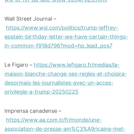
Wall Street Journal –
https://www.wsj.com/politics/trump-jeffrey-
epstein-birthday-letter-we-have-certain-things-
in-common-f918d796?mod=hp_lead_pos7
Le Figaro –
https://www.lefigaro.fr/medias/la-
maison-blanche-change-ses-regles-et-choisira-
desormais-les-journalistes-avec-un-acces-
privilegie-a-trump-20250225
Imprensa canadense –
https://www.aa.com.tr/fr/monde/une-
association-de-presse-am%C3%A9ricaine-met-