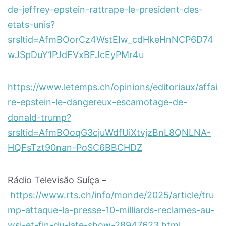
de-jeffrey-epstein-rattrape-le-president-des-
etats-unis?
srsltid=AfmBOorCz4WstEIw_cdHkeHnNCP6D74
wJSpDuY1PJdFVxBFJcEyPMr4u
https://www.letemps.ch/opinions/editoriaux/affai
re-epstein-le-dangereux-escamotage-de-
donald-trump?
srsltid=AfmBOoqG3cjuWdfUiXtvjzBnL8QNLNA-
HQFsTzt90nan-PoSC6BBCHDZ
Rádio Televisão Suíça –
https://www.rts.ch/info/monde/2025/article/tru
mp-attaque-la-presse-10-milliards-reclames-au-
wsj-et-fin-du-late-show-28947623.html