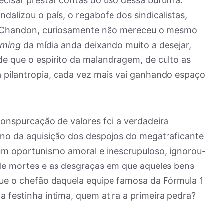
ecisar prestar contas do uso dessa bufunfa.
dalizou o país, o regabofe dos sindicalistas,
 & Chandon, curiosamente não mereceu o mesmo
iming
da mídia anda deixando muito a desejar,
de que o espírito da malandragem, de culto as
da pilantropia, cada vez mais vai ganhando espaço
onspurcação de valores foi a verdadeira
no da aquisição dos despojos do megatraficante
m oportunismo amoral e inescrupuloso, ignorou-
 de mortes e as desgraças em que aqueles bens
ue o chefão daquela equipe famosa da Fórmula 1
ma festinha íntima, quem atira a primeira pedra?