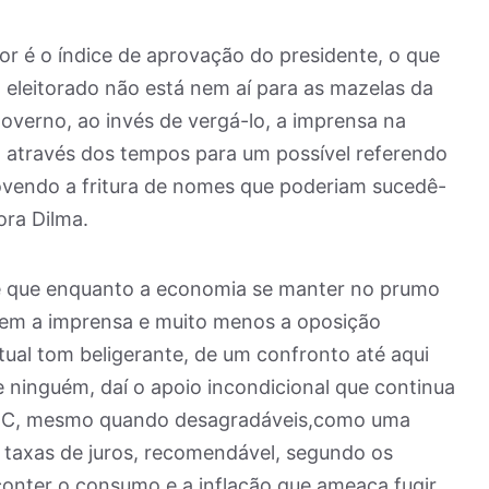
r é o índice de aprovação do presidente, o que
eleitorado não está nem aí para as mazelas da
o governo, ao invés de vergá-lo, a imprensa na
através dos tempos para um possível referendo
movendo a fritura de nomes que poderiam sucedê-
ora Dilma.
e que enquanto a economia se manter no prumo
Nem a imprensa e muito menos a oposição
tual tom beligerante, de um confronto até aqui
ue ninguém, daí o apoio incondicional que continua
o BC, mesmo quando desagradáveis,como uma
 taxas de juros, recomendável, segundo os
conter o consumo e a inflação que ameaça fugir