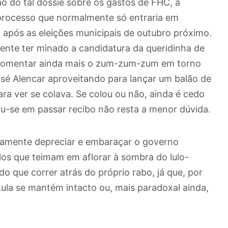
ção do tal dossiê sobre os gastos de FHC, a
processo que normalmente só entraria em
, após as eleições municipais de outubro próximo.
nte ter minado a candidatura da queridinha de
e fomentar ainda mais o zum-zum-zum em torno
sé Alencar aproveitando para lançar um balão de
ra ver se colava. Se colou ou não, ainda é cedo
ou-se em passar recibo não resta a menor dúvida.
icamente depreciar e embaraçar o governo
os que teimam em aflorar à sombra do lulo-
o que correr atrás do próprio rabo, já que, por
Lula se mantém intacto ou, mais paradoxal ainda,