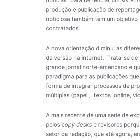
notícias” para beneficiar um siste
produção e publicação de reportag
noticiosa também tem um objetivo f
contratados.
A nova orientação diminui as difer
da versão na internet. Trata-se d
grande jornal norte-americano e q
paradigma para as publicações que
forma de integrar processos de pr
múltiplas (papel , textos online, ví
A mais recente de uma serie de expe
pelos c
opy desks
e revisores porq
setor da redação, que até agora, er