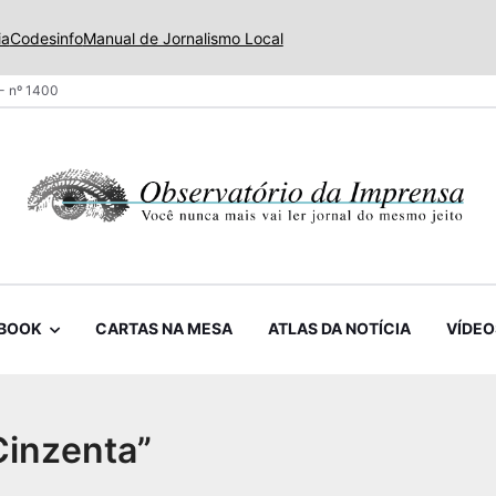
ia
Codesinfo
Manual de Jornalismo Local
- nº 1400
BOOK
CARTAS NA MESA
ATLAS DA NOTÍCIA
VÍDEO
Cinzenta”