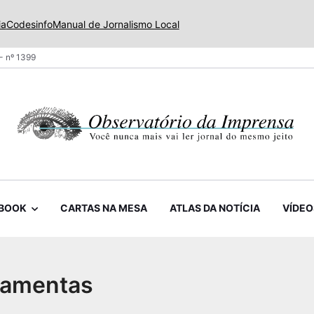
ia
Codesinfo
Manual de Jornalismo Local
- nº 1399
BOOK
CARTAS NA MESA
ATLAS DA NOTÍCIA
VÍDEO
ramentas